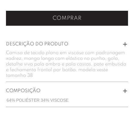
COMPRAR
DESCRIÇÃO DO PRODUTO
Camisa de tecido plano em viscose com padronagem
xadrez, manga longa com elástico no punho, gola,
detalhe vivo pala ombro e pala costas, pate embutida
e fechamento frontal por botão. modelo veste
tamanho 38
COMPOSIÇÃO
64% POLIÉSTER 34% VISCOSE