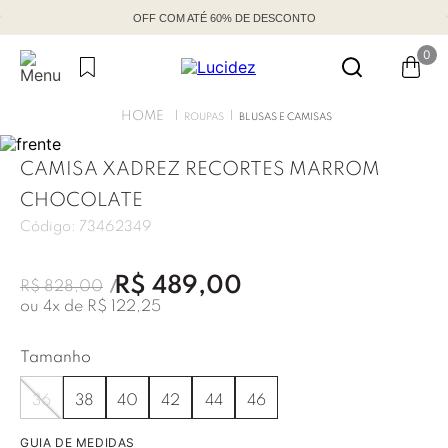
OFF COM ATÉ 60% DE DESCONTO
0
ROUPAS
BLUSAS E CAMISAS
CAMISA XADREZ RECORTES MARROM
CHOCOLATE
Código:
73462349
R$
489
,
00
R$
828
,
00
ou
4
x de
R$
122
,
25
Tamanho
36
38
40
42
44
46
GUIA DE MEDIDAS