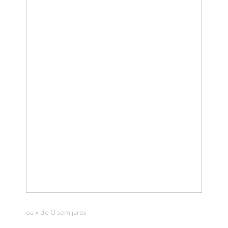
ou
x de
0
sem juros