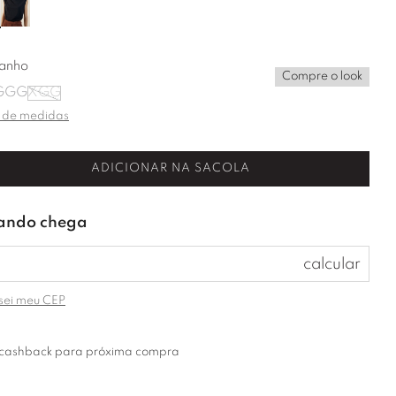
anho
Compre o look
G
GG
XGG
 de medidas
ADICIONAR NA SACOLA
sei meu CEP
cashback para próxima compra