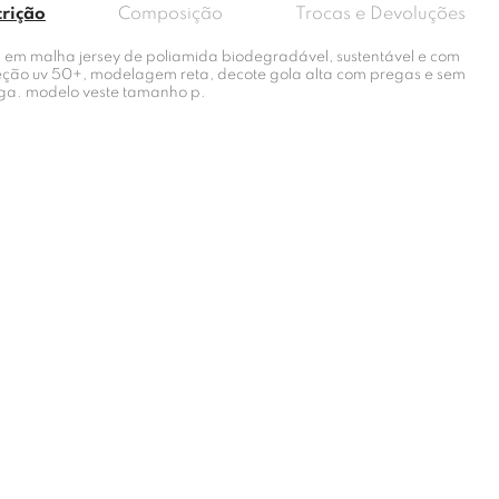
crição
Composição
Trocas e Devoluções
a em malha jersey de poliamida biodegradável, sustentável e com
eção uv 50+, modelagem reta, decote gola alta com pregas e sem
a. modelo veste tamanho p.