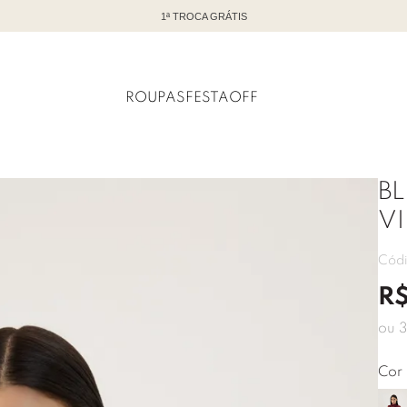
TODO OFF COM ATÉ 60% DE DESCONTO
ROUPAS
FESTA
OFF
BL
V
Cód
R
ou
3
Cor