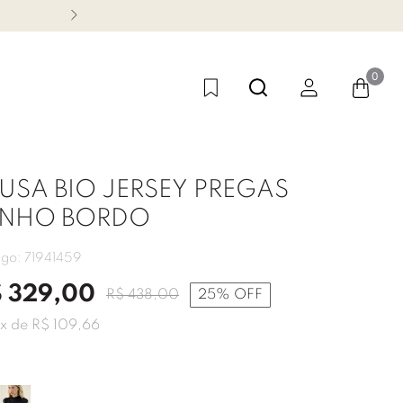
CONHEÇA NOSSA LINHA FES
0
USA BIO JERSEY PREGAS
INHO BORDO
igo:
71941459
$
329
,
00
R$
438
,
00
25%
OFF
x de
R$
109
,
66