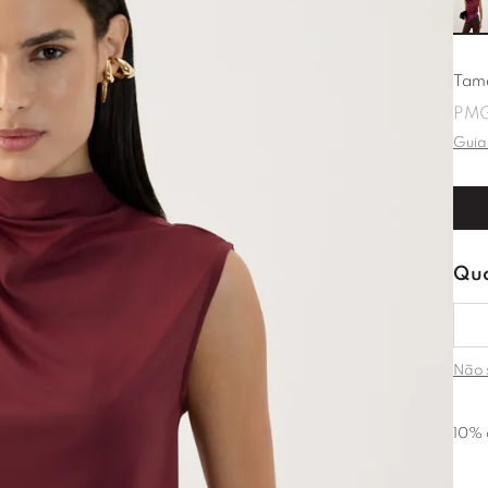
Tam
P
M
Guia
Não 
10% 