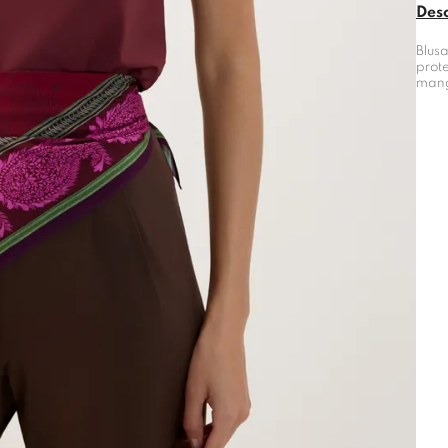
Des
Blus
prot
mang