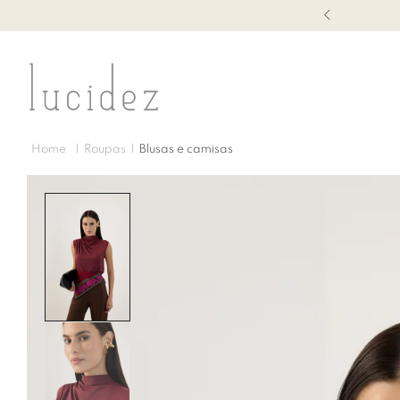
1ª TROCA GRÁTIS
Roupas
Blusas e camisas