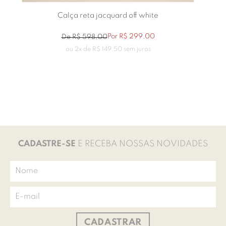
Calça reta jacquard off white
Por
R$
299
,
00
De
R$
598
,
00
ou
2
x de
R$
149
,
50
sem juros
CADASTRE-SE
E RECEBA NOSSAS NOVIDADES
CADASTRAR