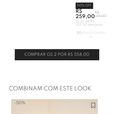
50
% OFF
R$
R$
259,00
518,00
ou
2
x de
R$
129,50
sem juros
36
38
40
42
44
46
U
COMPRAR OS 2 POR
R$ 558,00
COMBINAM COM ESTE LOOK
-
50%