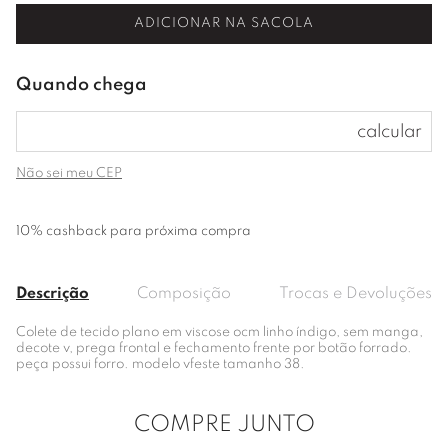
ADICIONAR NA SACOLA
Não sei meu CEP
10% cashback para próxima compra
Descrição
Composição
Trocas e Devoluções
Colete de tecido plano em viscose ocm linho índigo, sem manga,
decote v, prega frontal e fechamento frente por botão forrado.
peça possui forro. modelo vfeste tamanho 38.
COMPRE JUNTO