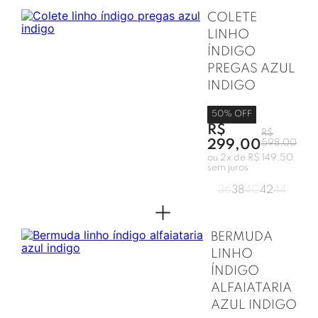
COLETE
LINHO
ÍNDIGO
PREGAS AZUL
INDIGO
50
% OFF
R$
R$
299,00
598,00
ou
2
x de
R$ 149,50
sem juros
36
38
40
42
44
+
BERMUDA
LINHO
ÍNDIGO
ALFAIATARIA
AZUL INDIGO