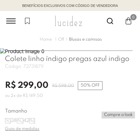
BENEFÍCIOS EXCLUSIVOS COM CÓDIGO DE VENDEDORA
0
Off
Blusas e camisas
Colete linho índigo pregas azul indigo
Código:
72731879
R$
299
,
00
50%
OFF
R$
598
,
00
ou
2
x de
R$
149
,
50
Tamanho
Compre o look
36
38
40
42
44
Guia de medidas