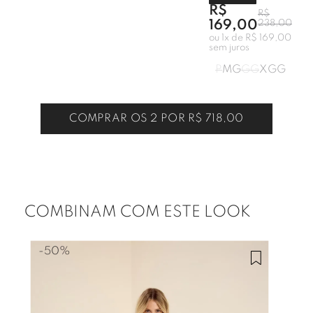
R$
R$
169,00
238,00
ou
1
x de
R$ 169,00
sem juros
P
M
G
GG
XGG
COMPRAR OS 2 POR
R$ 718,00
COMBINAM COM ESTE LOOK
-
50%