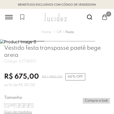
BENEFÍCIOS EXCLUSIVOS COM CÓDIGO DE VENDEDORA
0
Off
Festa
Vestido festa transpasse paetê bege
areia
Código:
67738351
R$
675
,
00
66%
OFF
R$
1
.
980
,
00
ou
5
x de
R$
135
,
00
Tamanho
Compre o look
36
38
40
42
44
46
Guia de medidas