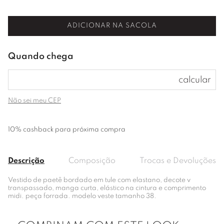
ADICIONAR NA SACOLA
Não sei meu CEP
10% cashback para próxima compra
Descrição
Composição
Trocas e Devoluções
Vestido de paetê bordado em tule com elastano, decote v
transpassado, manga curta, elástico na cintura e comprimento
midi. peça forrada. modelo veste tamanho 38.