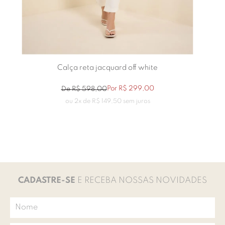
Calça reta jacquard off white
Por
R$
299
,
00
De
R$
598
,
00
ou
2
x de
R$
149
,
50
sem juros
CADASTRE-SE
E RECEBA NOSSAS NOVIDADES