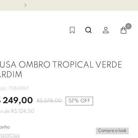
CONHEÇA NOSSA LINHA FES
0
LUSA OMBRO TROPICAL VERDE
ARDIM
igo:
70848817
$
249
,
00
R$
578
,
00
57%
OFF
2
x de
R$
124
,
50
anho
Compre o look
8
40
42
44