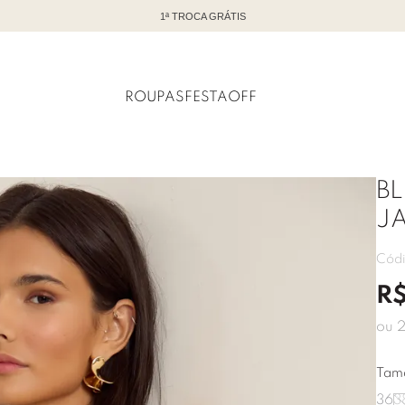
TODO OFF COM ATÉ 60% DE DESCONTO
ROUPAS
FESTA
OFF
B
J
Cód
R
ou
Tam
36
3