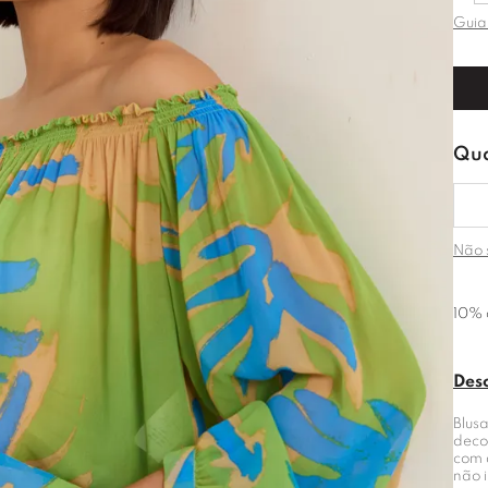
Guia
Não 
10% 
Des
Blusa
deco
com 
não 