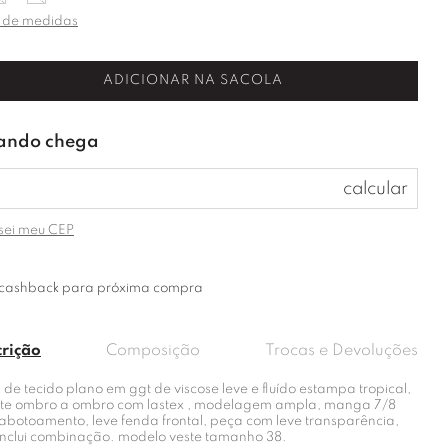
 de medidas
ADICIONAR NA SACOLA
sei meu CEP
cashback para próxima compra
crição
Composição
Trocas e Devoluções
 de tecido plano em ggt de viscose leve e fluído estampa tropical,
te ombro a ombro com lastex , modelagem ampla, manga 7/8
abotoamento, leve fenda frontal, peça com leve transparência,
inclui combinação. modelo veste tamanho 38.