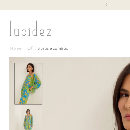
1ª TROCA GRÁTIS
Off
Blusas e camisas