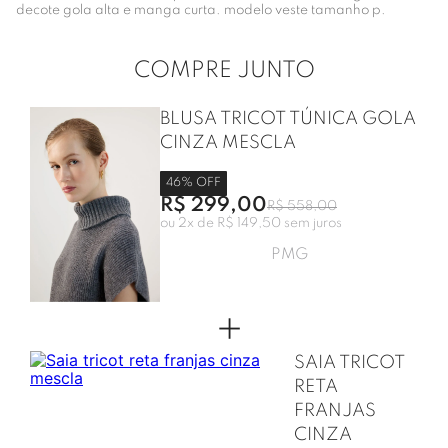
decote gola alta e manga curta. modelo veste tamanho p.
COMPRE JUNTO
BLUSA TRICOT TÚNICA GOLA
CINZA MESCLA
46
% OFF
R$ 299,00
R$ 558,00
ou
2
x de
R$ 149,50
sem juros
P
M
G
+
SAIA TRICOT
RETA
FRANJAS
CINZA