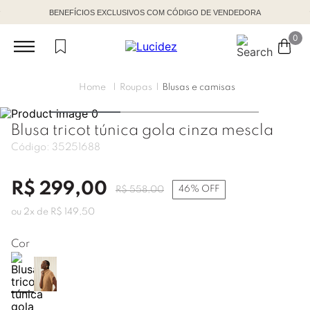
BENEFÍCIOS EXCLUSIVOS COM CÓDIGO DE VENDEDORA
0
Roupas
Blusas e camisas
Blusa tricot túnica gola cinza mescla
Código:
35251688
R$
299
,
00
46%
OFF
R$
558
,
00
ou
2
x de
R$
149
,
50
Cor