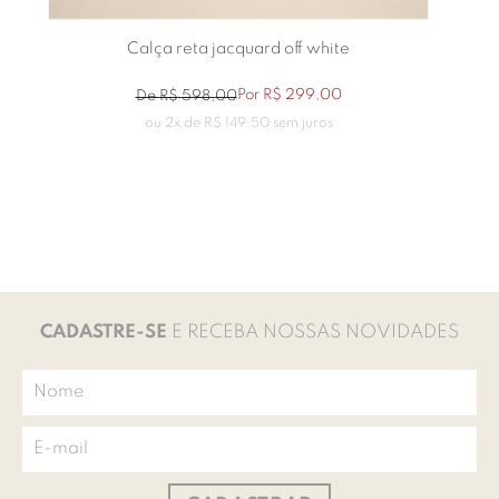
Calça reta jacquard off white
Por
R$
299
,
00
De
R$
598
,
00
ou
2
x de
R$
149
,
50
sem juros
CADASTRE-SE
E RECEBA NOSSAS NOVIDADES