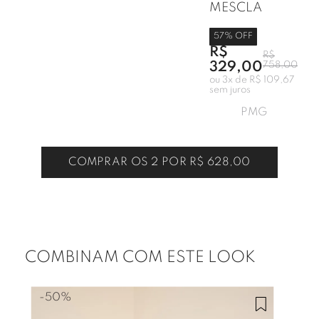
MESCLA
57
% OFF
R$
R$
329,00
758,00
ou
3
x de
R$ 109,67
sem juros
P
M
G
COMPRAR OS 2 POR
R$ 628,00
COMBINAM COM ESTE LOOK
-
50%