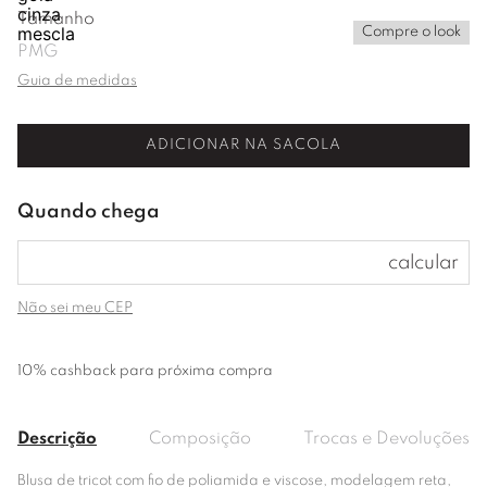
Tamanho
Compre o look
P
M
G
Guia de medidas
ADICIONAR NA SACOLA
Não sei meu CEP
10% cashback para próxima compra
Descrição
Composição
Trocas e Devoluções
Blusa de tricot com fio de poliamida e viscose, modelagem reta,