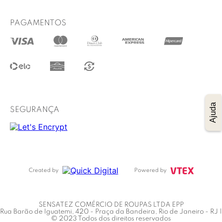
Formas de pagamento
WhatsApp
Prazo de entrega
PAGAMENTOS
@lucidez
Termos de uso
Regulamento das promoções
Trocas e Devoluções
Procon RJ
Ajuda
SEGURANÇA
Created by
Powered by
SENSATEZ COMÉRCIO DE ROUPAS LTDA EPP
Rua Barão de Iguatemi, 420 - Praça da Bandeira, Rio de Janeiro - RJ |
© 2023 Todos dos direitos reservados