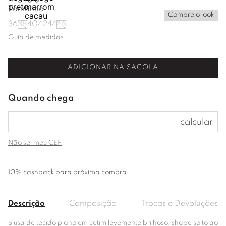
Tamanho
Compre o look
36
38
40
42
44
46
Guia de medidas
ADICIONAR NA SACOLA
Não sei meu CEP
10% cashback para próxima compra
Descrição
Composição
Trocas e Devoluções
Blusa de tecido plano em cetim levemente brilhoso, shape solto ao