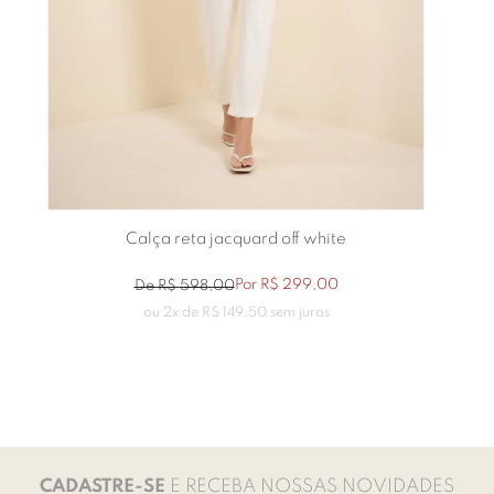
Calça reta jacquard off white
Por
R$
299
,
00
De
R$
598
,
00
ou
2
x de
R$
149
,
50
sem juros
CADASTRE-SE
E RECEBA NOSSAS NOVIDADES