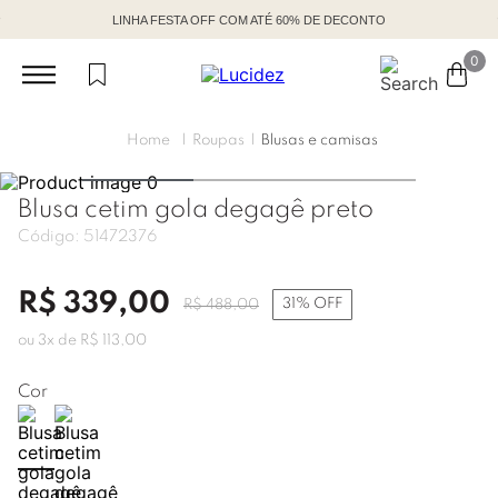
LINHA FESTA OFF COM ATÉ 60% DE DECONTO
0
Roupas
Blusas e camisas
Blusa cetim gola degagê preto
Código:
51472376
R$
339
,
00
31%
OFF
R$
488
,
00
ou
3
x de
R$
113
,
00
Cor