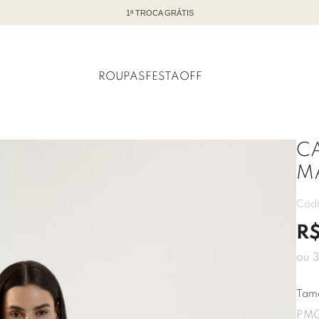
TODO OFF COM ATÉ 60% DE DESCONTO
ROUPAS
FESTA
OFF
C
M
Cód
R
ou
3
Tam
P
M