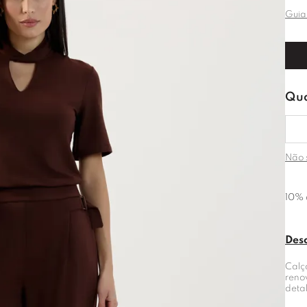
Guia
Não 
10% 
Des
Calç
reno
deta