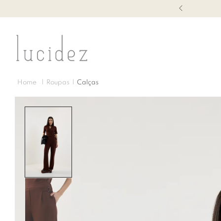
1ª TROCA GRÁTIS
Roupas
Calças