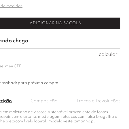
 de medidas
ADICIONAR NA SACOLA
sei meu CEP
cashback para próxima compra
crição
Composição
Trocas e Devoluções
a em moletinho de viscose sustentável proveniente de fontes
vavéis com elastano, modelagem reta, cós com falsa braguilha e
lhe aletacom fivela lateral. modelo veste tamanho p.