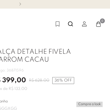
CONHEÇA NOSSA LINHA FES
0
ALÇA DETALHE FIVELA
ARROM CACAU
igo:
36871596
$
399
,
00
R$
628
,
00
36%
OFF
x de
R$
133
,
00
anho
Compre o look
G
GG
XGG