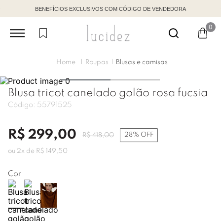
BENEFÍCIOS EXCLUSIVOS COM CÓDIGO DE VENDEDORA
0
Roupas
Blusas e camisas
Blusa tricot canelado golão rosa fucsia
Código:
55791525
R$
299
,
00
28%
OFF
R$
418
,
00
ou
2
x de
R$
149
,
50
Cor