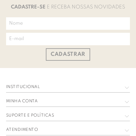
CADASTRE-SE
E RECEBA NOSSAS NOVIDADES
CADASTRAR
INSTITUCIONAL
Quem Somos
MINHA CONTA
Nossas Lojas
Meus Dados
SUPORTE E POLÍTICAS
Trabalhe Conosco
Meus Pedidos
Política de privacidade
ATENDIMENTO