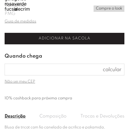
Tamanho
Compre o look
P
M
G
Guia de medidas
ADICIONAR NA SACOLA
Não sei meu CEP
10% cashback para próxima compra
Descrição
Composição
Trocas e Devoluções
Blusa de tricot com fio canelado de acrílico e poliamida,