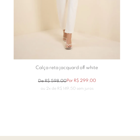
Calça reta jacquard off white
Por
R$
299
,
00
De
R$
598
,
00
ou
2
x de
R$
149
,
50
sem juros