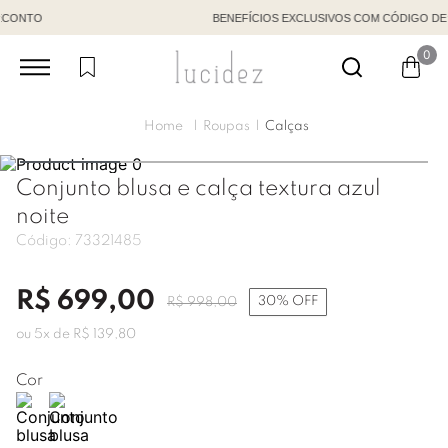
BENEFÍCIOS EXCLUSIVOS COM CÓDIGO DE VENDEDORA
0
Roupas
Calças
Conjunto blusa e calça textura azul
noite
Código:
73321485
R$
699
,
00
30%
OFF
R$
998
,
00
ou
5
x de
R$
139
,
80
Cor