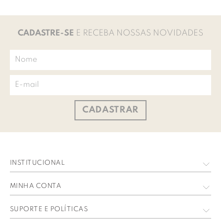
CADASTRE-SE
E RECEBA NOSSAS NOVIDADES
CADASTRAR
INSTITUCIONAL
Quem Somos
MINHA CONTA
Nossas Lojas
Meus Dados
SUPORTE E POLÍTICAS
Trabalhe Conosco