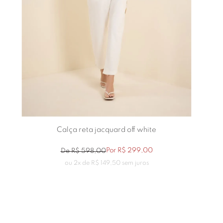
Calça reta jacquard off white
Por
R$
299
,
00
De
R$
598
,
00
ou
2
x de
R$
149
,
50
sem juros