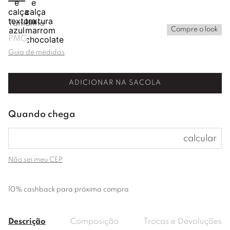
Tamanho
Compre o look
P
M
G
Guia de medidas
ADICIONAR NA SACOLA
Não sei meu CEP
10% cashback para próxima compra
Descrição
Composição
Trocas e Devoluções