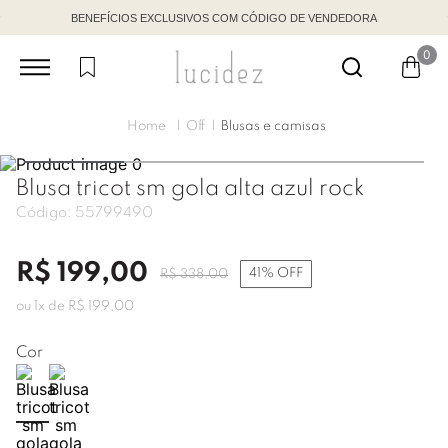
BENEFÍCIOS EXCLUSIVOS COM CÓDIGO DE VENDEDORA
0
Off
Blusas e camisas
Blusa tricot sm gola alta azul rock
Código:
55799490
R$
199
,
00
41%
OFF
R$
338
,
00
ou
1
x de
R$
199
,
00
Cor