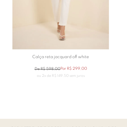
Calça reta jacquard off white
Por
R$
299
,
00
De
R$
598
,
00
ou
2
x de
R$
149
,
50
sem juros