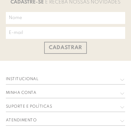
CADASTRE-SE
E RECEBA NOSSAS NOVIDADES
CADASTRAR
INSTITUCIONAL
Quem Somos
MINHA CONTA
Nossas Lojas
Meus Dados
SUPORTE E POLÍTICAS
Trabalhe Conosco
Meus Pedidos
Política de privacidade
ATENDIMENTO
Perguntas Frequentes