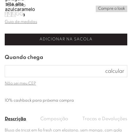
Tamanho
Compre o look
P
M
G
GG
Guia de medidas
ADICIONAR NA SACOLA
Não sei meu CEP
10% cashback para próxima compra
Descrição
Composição
Trocas e Devoluções
Blusa de tricot em fio fresh com elastano, sem manga, com gola