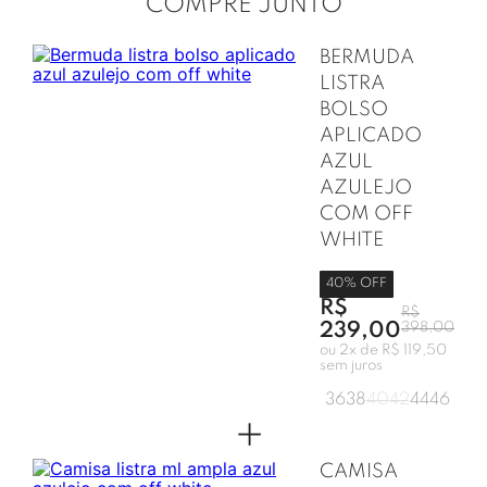
COMPRE JUNTO
BERMUDA
LISTRA
BOLSO
APLICADO
AZUL
AZULEJO
COM OFF
WHITE
40
% OFF
R$
R$
239,00
398,00
ou
2
x de
R$ 119,50
sem juros
36
38
40
42
44
46
+
CAMISA