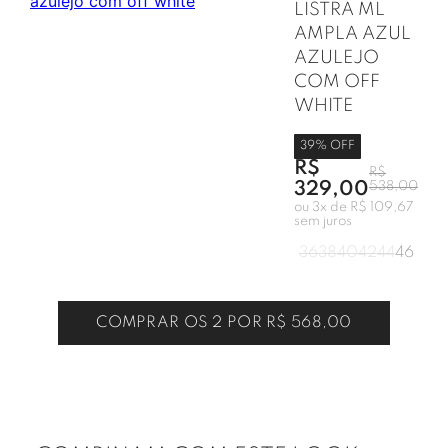
LISTRA ML
AMPLA AZUL
AZULEJO
COM OFF
WHITE
39
% OFF
R$
R$
329,00
538,00
ou
3
x de
R$ 109,67
sem juros
36
38
40
42
44
46
COMPRAR OS 2 POR
R$ 568,00