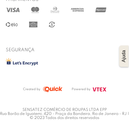
@lucidez
Termos de uso
Regulamento das promoções
Trocas e Devoluções
Procon RJ
SEGURANÇA
Ajuda
Created by
Powered by
SENSATEZ COMÉRCIO DE ROUPAS LTDA EPP
Rua Barão de Iguatemi, 420 - Praça da Bandeira, Rio de Janeiro - RJ |
© 2023 Todos dos direitos reservados