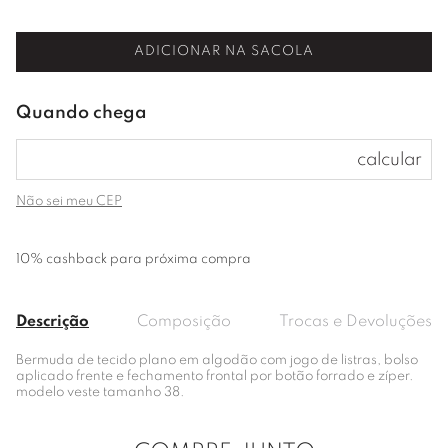
ADICIONAR NA SACOLA
Não sei meu CEP
10% cashback para próxima compra
Descrição
Composição
Trocas e Devoluções
Bermuda de tecido plano em algodão com jogo de listras, bolso
aplicado frente e fechamento frontal por botão forrado e zíper.
modelo veste tamanho 38.