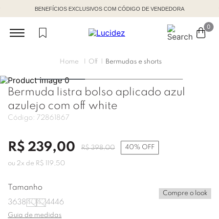
BENEFÍCIOS EXCLUSIVOS COM CÓDIGO DE VENDEDORA
0
Off
Bermudas e shorts
Bermuda listra bolso aplicado azul
azulejo com off white
Código:
72861867
R$
239
,
00
40%
OFF
R$
398
,
00
ou
2
x de
R$
119
,
50
Tamanho
Compre o look
36
38
40
42
44
46
Guia de medidas