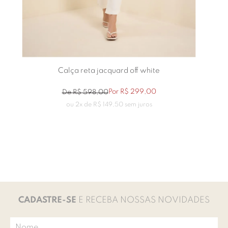
Calça reta jacquard off white
Por
R$
299
,
00
De
R$
598
,
00
ou
2
x de
R$
149
,
50
sem juros
CADASTRE-SE
E RECEBA NOSSAS NOVIDADES