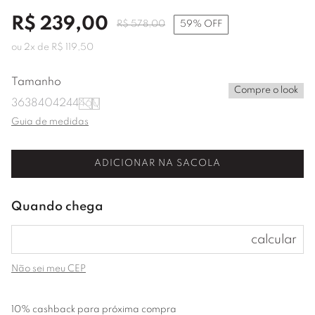
R$
239
,
00
59%
OFF
R$
578
,
00
ou
2
x de
R$
119
,
50
Tamanho
Compre o look
36
38
40
42
44
46
U
Guia de medidas
ADICIONAR NA SACOLA
Não sei meu CEP
10% cashback para próxima compra