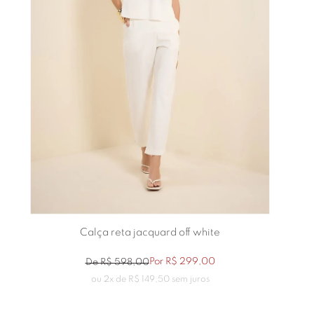
Calça reta jacquard off white
Por
R$
299
,
00
De
R$
598
,
00
ou
2
x de
R$
149
,
50
sem juros