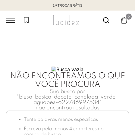
1 ª TROCA GRÁTIS
0
NÃO ENCONTRAMOS O QUE
VOCÊ PROCURA
Sua busca por
"
blusa-basica-decote-canelada-verde-
aguapes-622786997534
"
não encontrou resultados
Tente palavras menos especificas
Escreva pelo menos 4 caracteres no
campo de busca