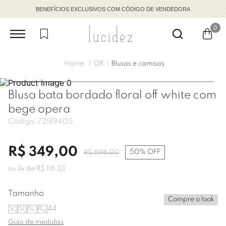
BENEFÍCIOS EXCLUSIVOS COM CÓDIGO DE VENDEDORA
0
Off
Blusas e camisas
Blusa bata bordado floral off white com
bege opera
Código:
72189405
R$
349
,
00
50%
OFF
R$
698
,
00
ou
3
x de
R$
116
,
33
Tamanho
Compre o look
36
38
40
42
44
Guia de medidas