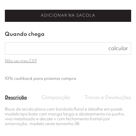
ADICIONAR NA SACOLA
Não sei meu CEP
10% cashback para próxima compra
Descrição
Composição
Trocas e Devoluções
Blusa de tecido plano com bordado floral e detalhe em paetê,
modelo tipo bata com manga longa e abotoamento no punho,
vivo metalizado e decote v com fechamento frontal por
amarração. modelo veste tamanho 38.