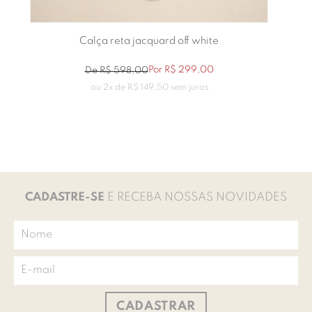
Calça reta jacquard off white
Por
R$
299
,
00
De
R$
598
,
00
ou
2
x de
R$
149
,
50
sem juros
CADASTRE-SE
E RECEBA NOSSAS NOVIDADES
CADASTRAR