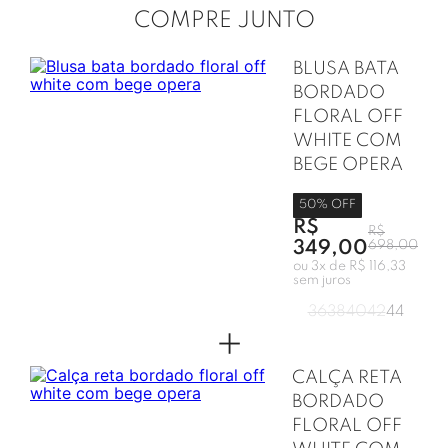
COMPRE JUNTO
BLUSA BATA
BORDADO
FLORAL OFF
WHITE COM
BEGE OPERA
50
% OFF
R$
R$
349,00
698,00
ou
3
x de
R$ 116,33
sem juros
36
38
40
42
44
+
CALÇA RETA
BORDADO
FLORAL OFF