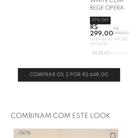
WHITE COM
BEGE OPERA
57
% OFF
R$
R$
299,00
698,00
ou
2
x de
R$ 149,50
sem juros
36
38
40
42
44
46
COMPRAR OS 2 POR
R$ 648,00
COMBINAM COM ESTE LOOK
-
50%