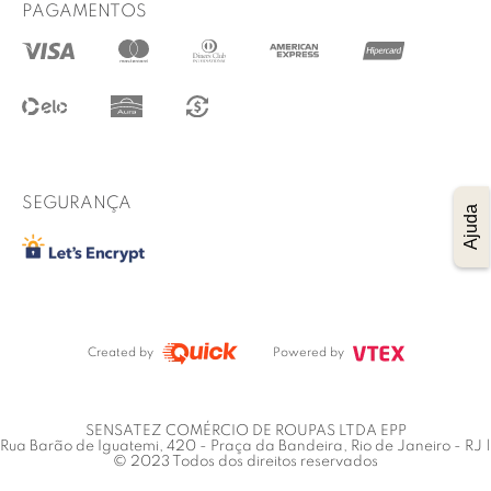
Prazo de entrega
PAGAMENTOS
@lucidez
Termos de uso
Regulamento das promoções
Trocas e Devoluções
Procon RJ
SEGURANÇA
Ajuda
Created by
Powered by
SENSATEZ COMÉRCIO DE ROUPAS LTDA EPP
Rua Barão de Iguatemi, 420 - Praça da Bandeira, Rio de Janeiro - RJ |
© 2023 Todos dos direitos reservados