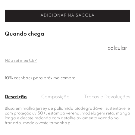
ADICIONAR NA SACOLA
Não sei meu CEP
10% cashback para próxima compra
Descrição
Composição
Trocas e Devoluções
Blusa em malha jersey de poliamida biodegradável, sustentável e
com proteção uv 50+, estampa verena, modelagem reta, manga
longa e decote redondo com detalhe aviamento vazado no
franzido. modelo veste tamanho p.