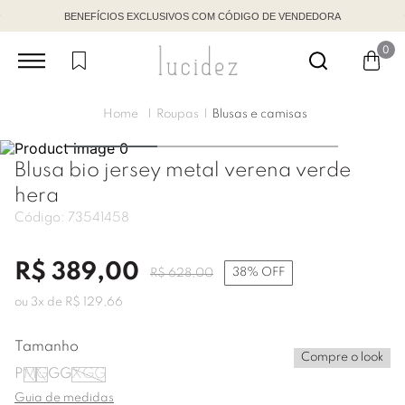
BENEFÍCIOS EXCLUSIVOS COM CÓDIGO DE VENDEDORA
0
Roupas
Blusas e camisas
Blusa bio jersey metal verena verde
hera
Código:
73541458
R$
389
,
00
38%
OFF
R$
628
,
00
ou
3
x de
R$
129
,
66
Tamanho
Compre o look
P
M
G
GG
XGG
Guia de medidas