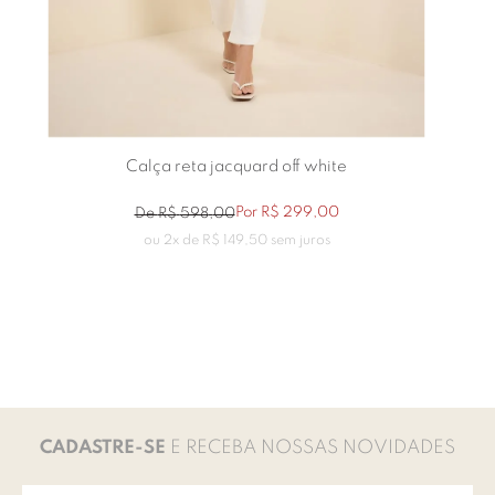
Calça reta jacquard off white
Por
R$
299
,
00
De
R$
598
,
00
ou
2
x de
R$
149
,
50
sem juros
CADASTRE-SE
E RECEBA NOSSAS NOVIDADES