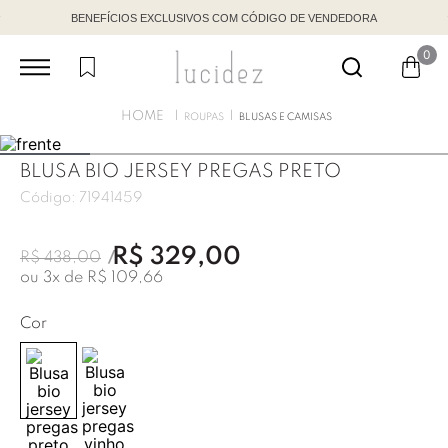
BENEFÍCIOS EXCLUSIVOS COM CÓDIGO DE VENDEDORA
0
ROUPAS
BLUSAS E CAMISAS
BLUSA BIO JERSEY PREGAS PRETO
Código:
71941459
R$
329
,
00
R$
438
,
00
ou
3
x de
R$
109
,
66
Cor