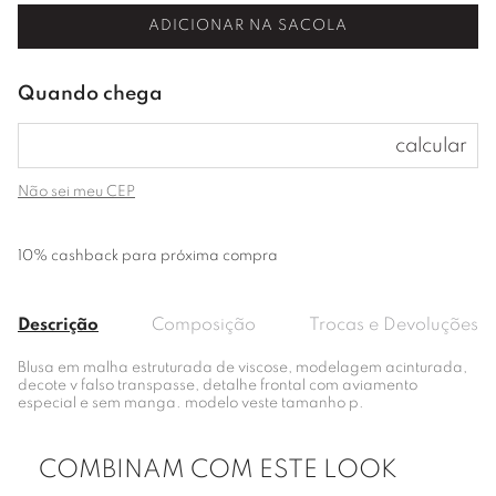
ADICIONAR NA SACOLA
Não sei meu CEP
10% cashback para próxima compra
Descrição
Composição
Trocas e Devoluções
Blusa em malha estruturada de viscose, modelagem acinturada,
decote v falso transpasse, detalhe frontal com aviamento
especial e sem manga. modelo veste tamanho p.
COMBINAM COM ESTE LOOK