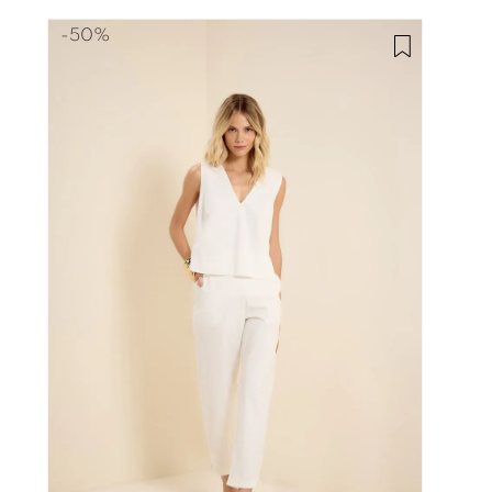
-
50%