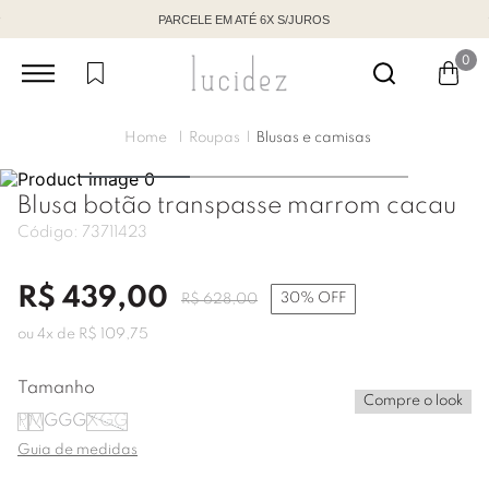
PARCELE EM ATÉ 6X S/JUROS
0
Roupas
Blusas e camisas
Blusa botão transpasse marrom cacau
Código:
73711423
R$
439
,
00
30%
OFF
R$
628
,
00
ou
4
x de
R$
109
,
75
Tamanho
Compre o look
P
M
G
GG
XGG
Guia de medidas