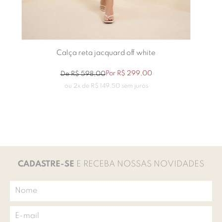
Calça reta jacquard off white
Por
R$
299
,
00
De
R$
598
,
00
ou
2
x de
R$
149
,
50
sem juros
CADASTRE-SE
E RECEBA NOSSAS NOVIDADES