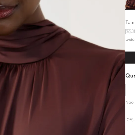
Tam
36
3
Guia
Não 
10% 