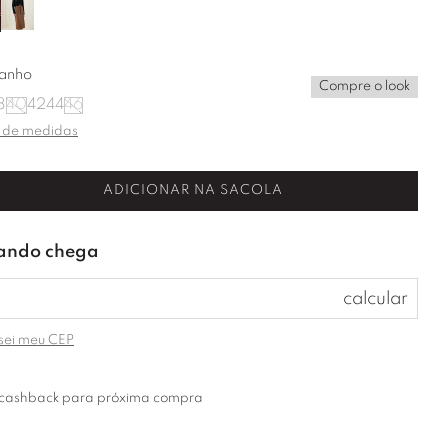
anho
Compre o look
8
40
42
44
46
 de medidas
ADICIONAR NA SACOLA
sei meu CEP
cashback para próxima compra