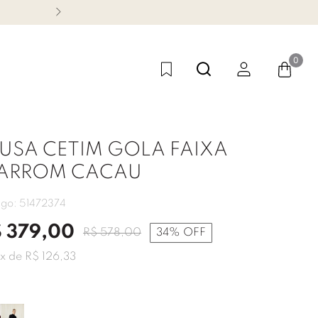
CONHEÇA NOSSA LINHA FES
0
LUSA CETIM GOLA FAIXA
ARROM CACAU
igo:
51472374
$
379
,
00
R$
578
,
00
34%
OFF
x de
R$
126
,
33