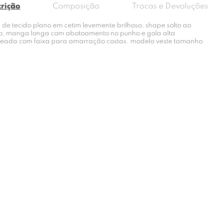
crição
Composição
Trocas e Devoluções
 de tecido plano em cetim levemente brilhoso, shape solto ao
o, manga longa com abotoamento no punho e gola alta
eada com faixa para amarração costas. modelo veste tamanho