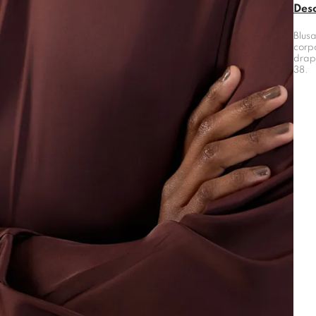
Des
Blusa
corp
drap
38.