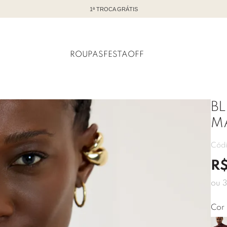
TODO OFF COM ATÉ 60% DE DESCONTO
ROUPAS
FESTA
OFF
B
M
Cód
R
ou
3
Cor