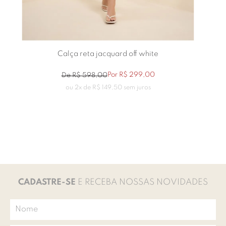
Calça reta jacquard off white
Por
R$
299
,
00
De
R$
598
,
00
ou
2
x de
R$
149
,
50
sem juros
CADASTRE-SE
E RECEBA NOSSAS NOVIDADES