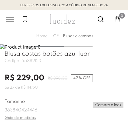
BENEFÍCIOS EXCLUSIVOS COM CÓDIGO DE VENDEDORA
0
Off
Blusas e camisas
Blusa costas botões azul luar
Código:
65882123
R$
229
,
00
42%
OFF
R$
398
,
00
ou
2
x de
R$
114
,
50
Tamanho
Compre o look
36
38
40
42
44
46
Guia de medidas