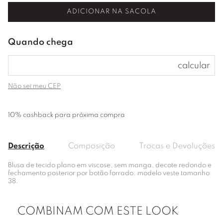
ADICIONAR NA SACOLA
Não sei meu CEP
10% cashback para próxima compra
Descrição
Composição
Trocas e Devoluções
Blusa de tecido plano em viscose, sem manga, decote redondo e
fechamento posterior por botão forrado. modelo veste tamanho
38.
COMBINAM COM ESTE LOOK