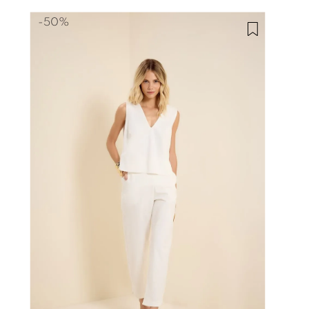
-
50%