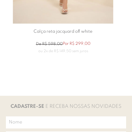
Calça reta jacquard off white
Por
R$
299
,
00
De
R$
598
,
00
ou
2
x de
R$
149
,
50
sem juros
CADASTRE-SE
E RECEBA NOSSAS NOVIDADES