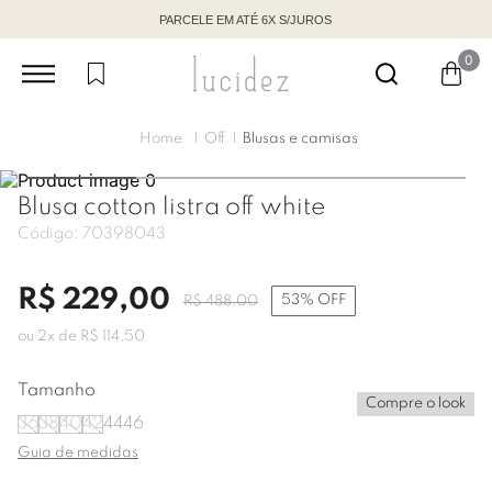
PARCELE EM ATÉ 6X S/JUROS
0
Off
Blusas e camisas
Blusa cotton listra off white
Código:
70398043
R$
229
,
00
53%
OFF
R$
488
,
00
ou
2
x de
R$
114
,
50
Tamanho
Compre o look
36
38
40
42
44
46
Guia de medidas