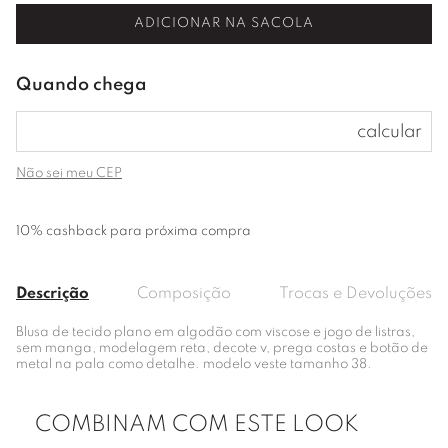
ADICIONAR NA SACOLA
Não sei meu CEP
10% cashback para próxima compra
Descrição
Composição
Trocas e Devoluções
Blusa de tecido plano em algodão com viscose e jogo de listras,
sem manga, modelagem reta, decote v, prega costas e botão de
metal na pala como detalhe. modelo veste tamanho 38.
COMBINAM COM ESTE LOOK