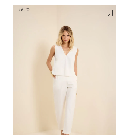
-
50%