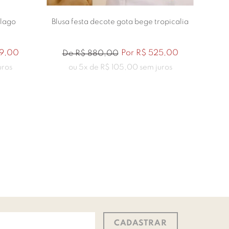
 lago
Blusa festa decote gota bege tropicalia
Blusa 
19
,
00
Por
R$
525
,
00
De
R$
880
,
00
D
uros
ou
5
x de
R$
105
,
00
sem juros
CADASTRAR