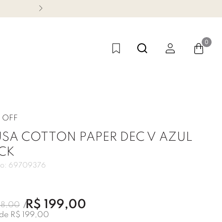
GANHE 10% DE CASHBACK PARA A PRÓ
0
OFF
USA COTTON PAPER DEC V AZUL
CK
o:
69709376
R$
199
,
00
58
,
00
 de
R$
199
,
00