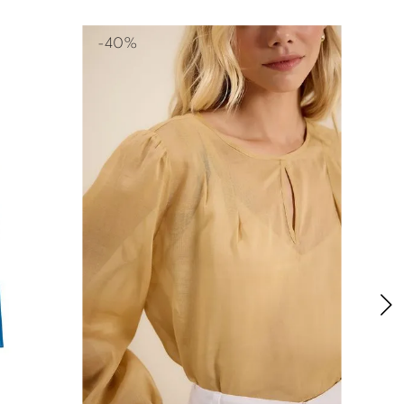
-
40%
-
47
46
36
38
40
42
44
46