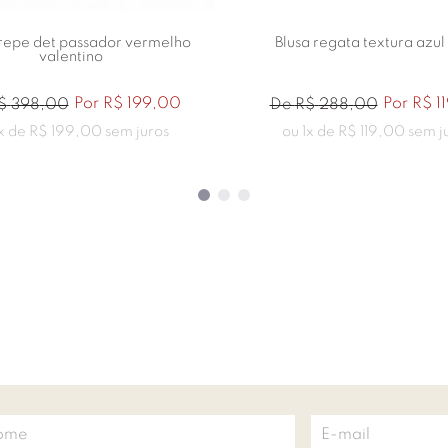
crepe det passador vermelho
Blusa regata textura azul
valentino
Por
R$
199
,
00
Por
R$
1
$
398
,
00
De
R$
288
,
00
x de
R$
199
,
00
sem juros
ou
1
x de
R$
119
,
00
sem j