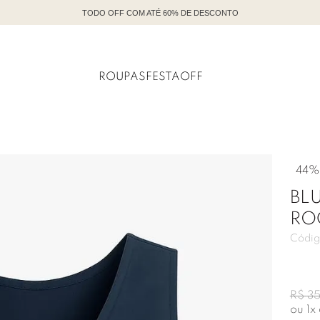
CONHEÇA NOSSA LINHA FESTA
ROUPAS
FESTA
OFF
44%
BL
RO
Códig
R$
3
ou
1
x