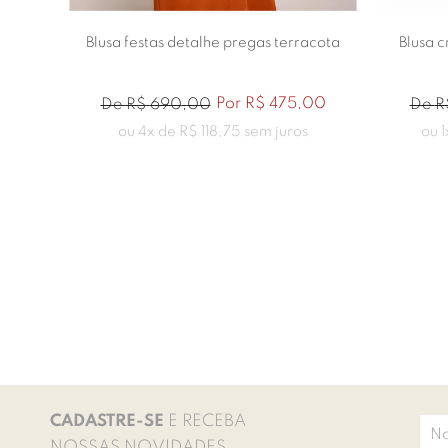
tral
Blusa festas detalhe pregas terracota
Blusa 
00
Por
R$
475
,
00
De
R$
690
,
00
De
R
s
ou
4
x de
R$
118
,
75
sem juros
ou
1
CADASTRE-SE
E RECEBA
NOSSAS NOVIDADES