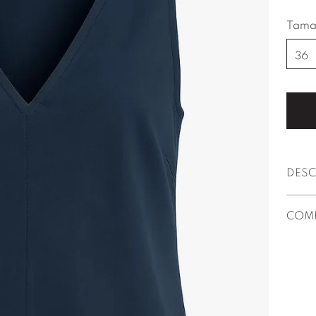
Tama
36
DESC
COM