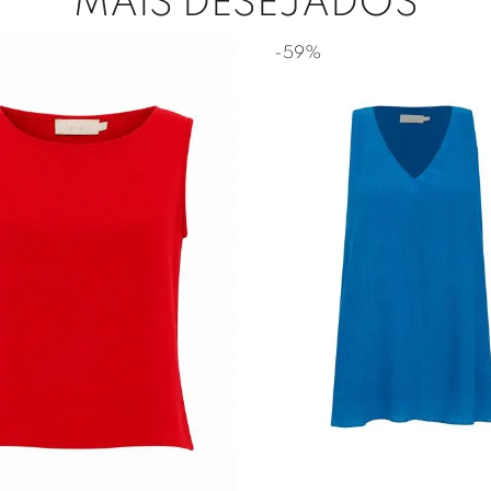
MAIS DESEJADOS
-
59%
38
40
42
44
38
40
42
44