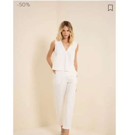
-
50%