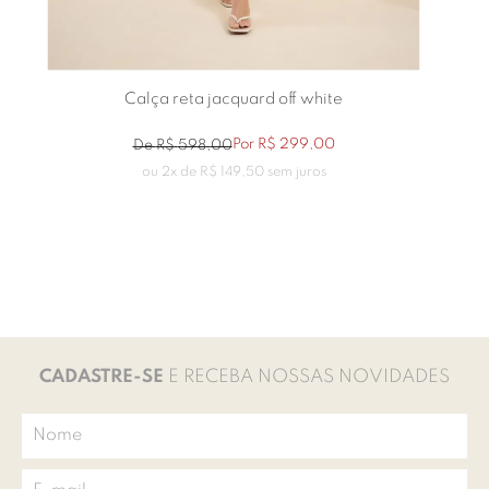
Calça reta jacquard off white
Por
R$
299
,
00
De
R$
598
,
00
ou
2
x de
R$
149
,
50
sem juros
CADASTRE-SE
E RECEBA NOSSAS NOVIDADES