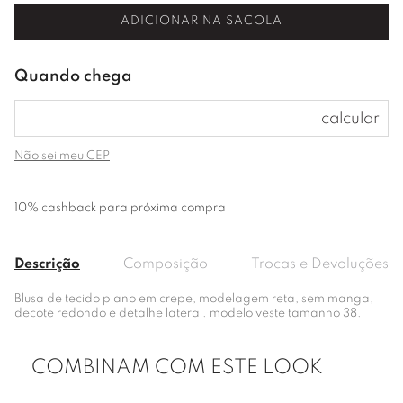
ADICIONAR NA SACOLA
Não sei meu CEP
10% cashback para próxima compra
Descrição
Composição
Trocas e Devoluções
Blusa de tecido plano em crepe, modelagem reta, sem manga,
decote redondo e detalhe lateral. modelo veste tamanho 38.
COMBINAM COM ESTE LOOK