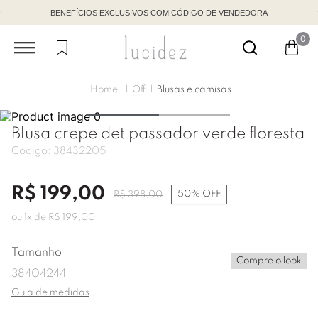
BENEFÍCIOS EXCLUSIVOS COM CÓDIGO DE VENDEDORA
0
Off
Blusas e camisas
Blusa crepe det passador verde floresta
Código:
38432205
R$
199
,
00
50%
OFF
R$
398
,
00
ou
1
x de
R$
199
,
00
Tamanho
Compre o look
38
40
42
44
Guia de medidas