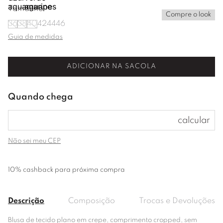
Tamanho
Compre o look
36
38
40
42
44
46
Guia de medidas
ADICIONAR NA SACOLA
Não sei meu CEP
10% cashback para próxima compra
Descrição
Composição
Trocas e Devoluções
Blusa de tecido plano em crepe, comprimento cropped, sem