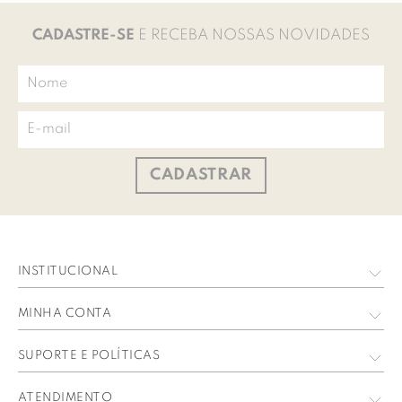
CADASTRE-SE
E RECEBA NOSSAS NOVIDADES
CADASTRAR
INSTITUCIONAL
Quem Somos
MINHA CONTA
Nossas Lojas
Meus Dados
SUPORTE E POLÍTICAS
Trabalhe Conosco
Meus Pedidos
Política de privacidade
ATENDIMENTO