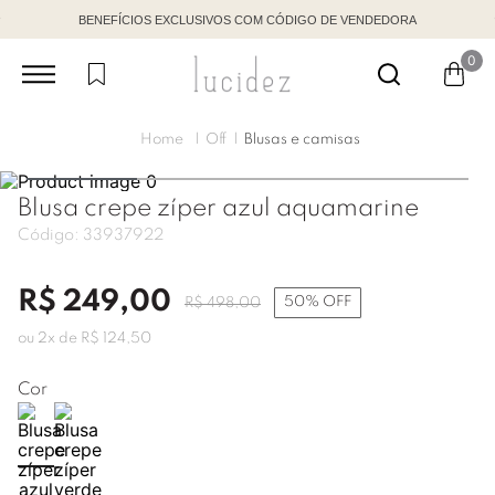
BENEFÍCIOS EXCLUSIVOS COM CÓDIGO DE VENDEDORA
0
Off
Blusas e camisas
Blusa crepe zíper azul aquamarine
Código:
33937922
R$
249
,
00
50%
OFF
R$
498
,
00
ou
2
x de
R$
124
,
50
Cor