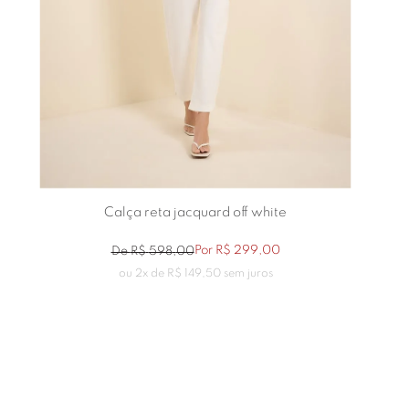
Calça reta jacquard off white
Por
R$
299
,
00
De
R$
598
,
00
ou
2
x de
R$
149
,
50
sem juros