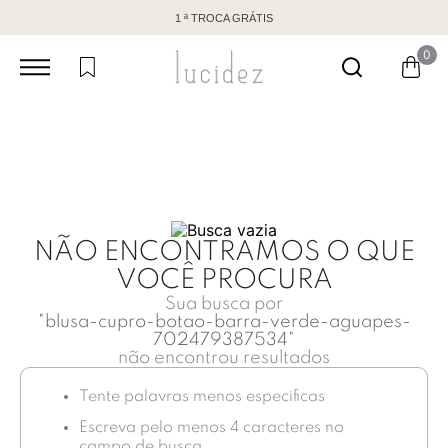
1 ª TROCA GRÁTIS
0
NÃO ENCONTRAMOS O QUE
VOCÊ PROCURA
Sua busca por
"
blusa-cupro-botao-barra-verde-aguapes-
702479387534
"
não encontrou resultados
Tente palavras menos especificas
Escreva pelo menos 4 caracteres no
campo de busca