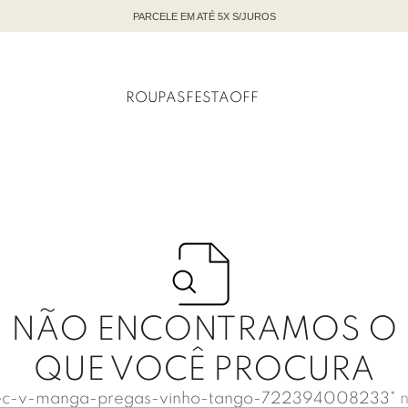
PARCELE EM ATÉ 5X S/JUROS
ROUPAS
FESTA
OFF
NÃO ENCONTRAMOS O
QUE VOCÊ PROCURA
ec-v-manga-pregas-vinho-tango-722394008233
"
n