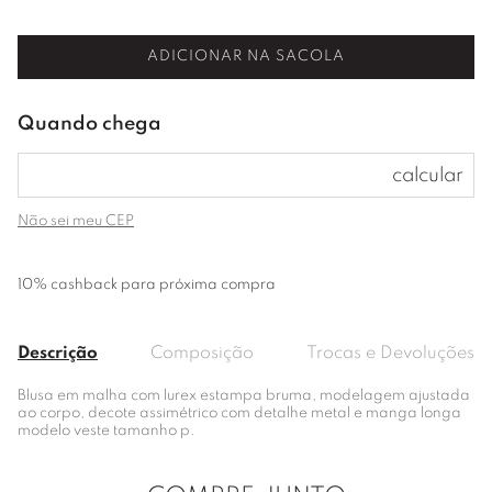
ADICIONAR NA SACOLA
Não sei meu CEP
10% cashback para próxima compra
Descrição
Composição
Trocas e Devoluções
Blusa em malha com lurex estampa bruma, modelagem ajustada
ao corpo, decote assimétrico com detalhe metal e manga longa
modelo veste tamanho p.