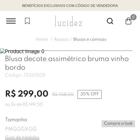
BENEFÍCIOS EXCLUSIVOS COM CÓDIGO DE VENDEDORA
0
Roupas
Blusas e camisas
Blusa decote assimétrico bruma vinho
bordo
Código:
73361509
R$
299
,
00
35%
OFF
R$
458
,
00
ou
2
x de
R$
149
,
50
Tamanho
Compre o look
P
M
G
GG
XGG
Guia de medidas