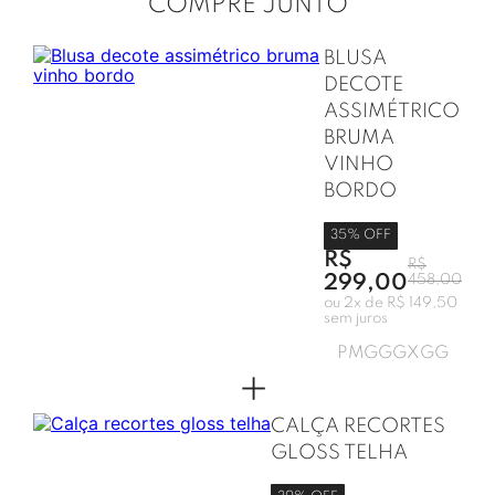
COMPRE JUNTO
BLUSA
DECOTE
ASSIMÉTRICO
BRUMA
VINHO
BORDO
35
% OFF
R$
R$
299,00
458,00
ou
2
x de
R$ 149,50
sem juros
P
M
G
GG
XGG
+
CALÇA RECORTES
GLOSS TELHA