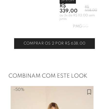
39
% OFF
R$
R$
339,00
558,00
ou
3
x de
R$ 113,00
sem
juros
P
M
G
GG
COMPRAR OS 2 POR
R$ 638,00
COMBINAM COM ESTE LOOK
-
50%