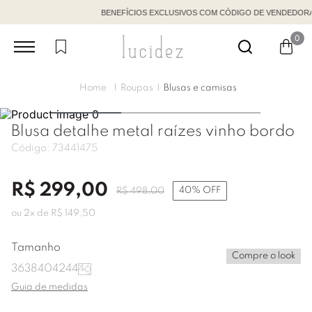
BENEFÍCIOS EXCLUSIVOS COM CÓDIGO DE VENDEDORA
0
Roupas
Blusas e camisas
Blusa detalhe metal raízes vinho bordo
Código:
73441475
R$
299
,
00
40%
OFF
R$
498
,
00
ou
2
x de
R$
149
,
50
Tamanho
Compre o look
36
38
40
42
44
46
Guia de medidas