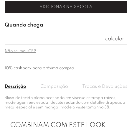
ADICIONAR NA SACOLA
Não sei meu CEP
10% cashback para próxima compra
Descrição
Composição
Trocas e Devoluções
Blusa de tecido plano acetinado em viscose estampa raízes,
modelagem enviesada, decote redondo com detalhe drapeado
metal especial e sem manga. modelo veste tamanho 38.
COMBINAM COM ESTE LOOK