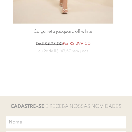
Calça reta jacquard off white
Por
R$
299
,
00
De
R$
598
,
00
ou
2
x de
R$
149
,
50
sem juros
CADASTRE-SE
E RECEBA NOSSAS NOVIDADES