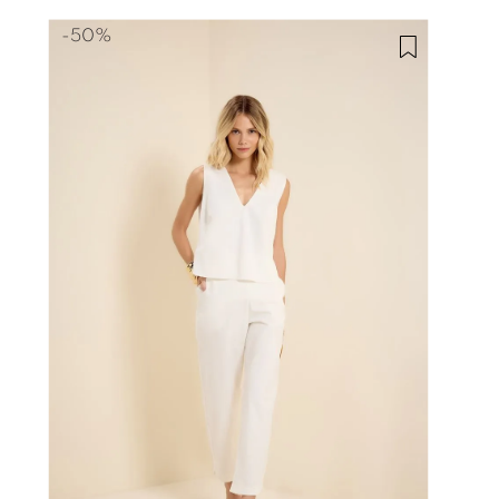
-
50%