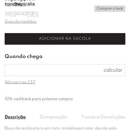
Tamanho
Compre o look
36
38
40
42
44
46
Guia de medidas
ADICIONAR NA SACOLA
Não sei meu CEP
10% cashback para próxima compra
Descrição
Composição
Trocas e Devoluções
Blusa de tecido plano em rami, modelagem reta, decote gola