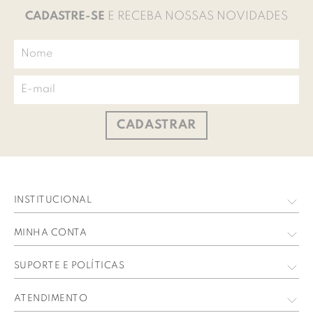
CADASTRE-SE
E RECEBA NOSSAS NOVIDADES
CADASTRAR
INSTITUCIONAL
Quem Somos
MINHA CONTA
Nossas Lojas
Meus Dados
SUPORTE E POLÍTICAS
Trabalhe Conosco
Meus Pedidos
Política de privacidade
ATENDIMENTO