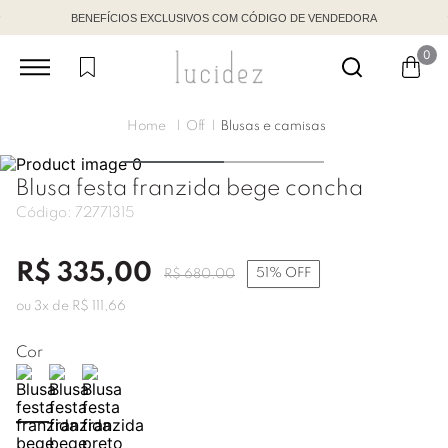
BENEFÍCIOS EXCLUSIVOS COM CÓDIGO DE VENDEDORA
0
Off
Blusas e camisas
Blusa festa franzida bege concha
Código:
72771315
R$
335
,
00
51%
OFF
R$
680
,
00
ou
3
x de
R$
111
,
66
Cor