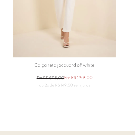
Calça reta jacquard off white
Por
R$
299
,
00
De
R$
598
,
00
ou
2
x de
R$
149
,
50
sem juros