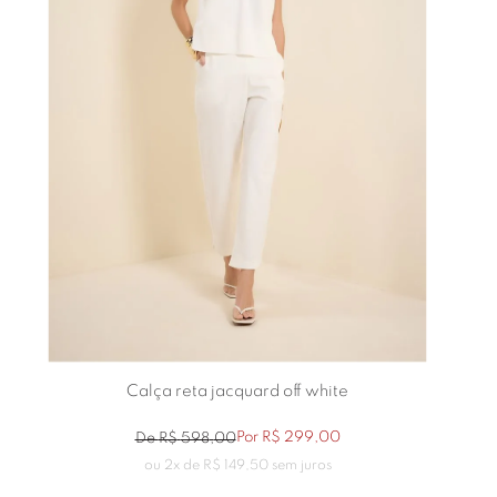
Calça reta jacquard off white
Por
R$
299
,
00
De
R$
598
,
00
ou
2
x de
R$
149
,
50
sem juros