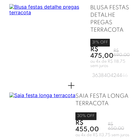
BLUSA FESTAS
DETALHE
PREGAS
TERRACOTA
31
% OFF
R$
R$
475,00
690,00
ou
4
x de
R$ 118,75
sem juros
36
38
40
42
44
46
+
SAIA FESTA LONGA
TERRACOTA
30
% OFF
R$
R$
455,00
650,00
ou
4
x de
R$ 113,75
sem juros