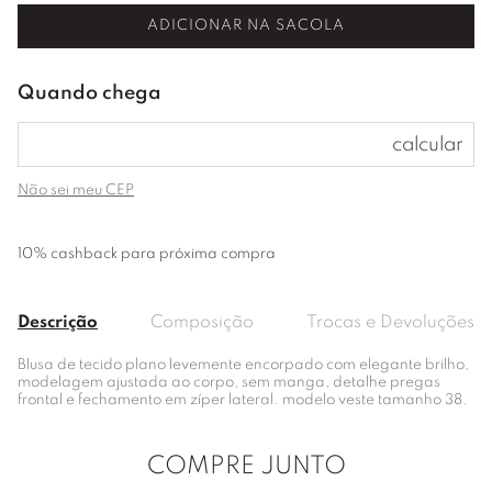
ADICIONAR NA SACOLA
Não sei meu CEP
10% cashback para próxima compra
Descrição
Composição
Trocas e Devoluções
Blusa de tecido plano levemente encorpado com elegante brilho,
modelagem ajustada ao corpo, sem manga, detalhe pregas
frontal e fechamento em zíper lateral. modelo veste tamanho 38.
COMPRE JUNTO