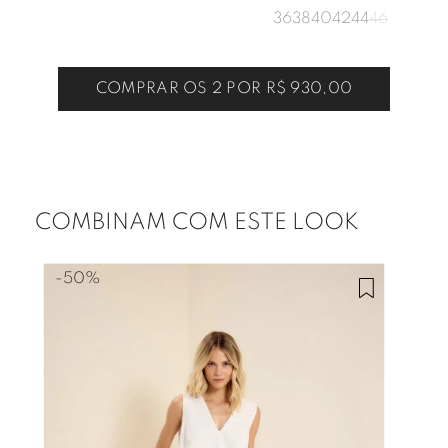
36
38
40
42
44
46
COMPRAR OS 2 POR
R$ 930,00
COMBINAM COM ESTE LOOK
-
50%