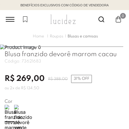
BENEFÍCIOS EXCLUSIVOS COM CÓDIGO DE VENDEDORA
0
Roupas
Blusas e camisas
Blusa franzido devorê marrom cacau
Código:
73621683
R$
269
,
00
31%
OFF
R$
388
,
00
ou
2
x de
R$
134
,
50
Cor