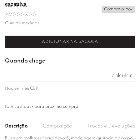
Tamanho
Compre o look
P
M
G
GG
XGG
Guia de medidas
ADICIONAR NA SACOLA
Não sei meu CEP
10% cashback para próxima compra
Descrição
Composição
Trocas e Devoluções
Blusa em malha especial devorê, modelagem ajustada ao corpo,