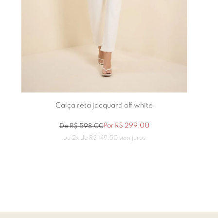
Calça reta jacquard off white
Por
R$
299
,
00
De
R$
598
,
00
ou
2
x de
R$
149
,
50
sem juros