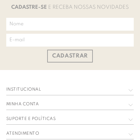
CADASTRE-SE
E RECEBA NOSSAS NOVIDADES
CADASTRAR
INSTITUCIONAL
Quem Somos
MINHA CONTA
Nossas Lojas
Meus Dados
SUPORTE E POLÍTICAS
Trabalhe Conosco
Meus Pedidos
Política de privacidade
ATENDIMENTO