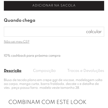
ADICIONAR NA SACOLA
Não sei meu CEP
10% cashback para próxima compra
Descrição
Composição
Trocas e Devoluções
Blusa de tecido plano em crepe ggt de viscose, modelagem solta
ao corpo, manga curta, barra fraldada, decote v e detalhe de
víes. peça possui forro. modelo veste tamanho 38.
COMBINAM COM ESTE LOOK