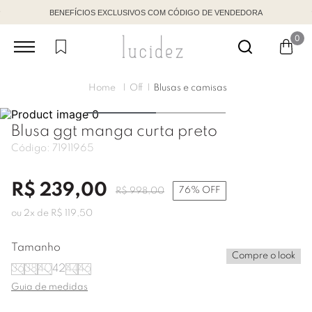
BENEFÍCIOS EXCLUSIVOS COM CÓDIGO DE VENDEDORA
0
Off
Blusas e camisas
Blusa ggt manga curta preto
Código:
71911965
R$
239
,
00
76%
OFF
R$
998
,
00
ou
2
x de
R$
119
,
50
Tamanho
Compre o look
36
38
40
42
44
46
Guia de medidas