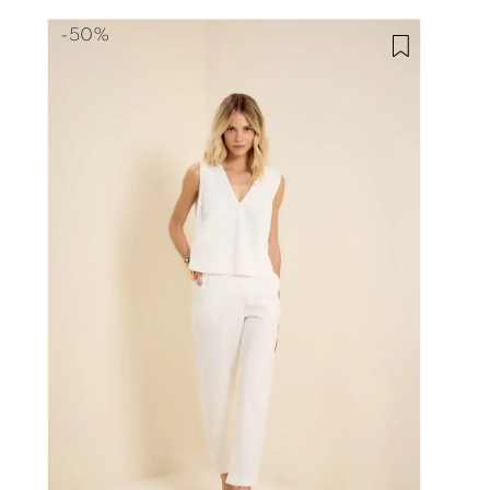
-
50%