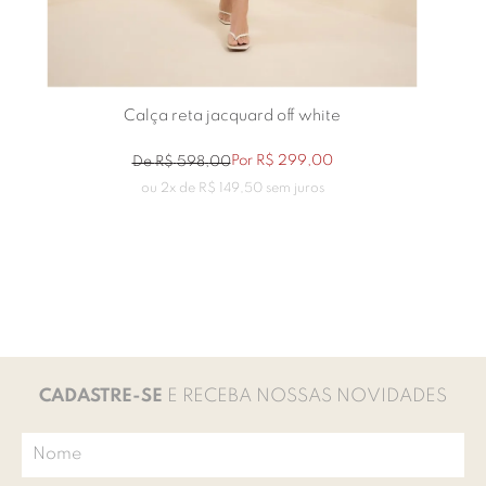
Calça reta jacquard off white
Por
R$
299
,
00
De
R$
598
,
00
ou
2
x de
R$
149
,
50
sem juros
CADASTRE-SE
E RECEBA NOSSAS NOVIDADES