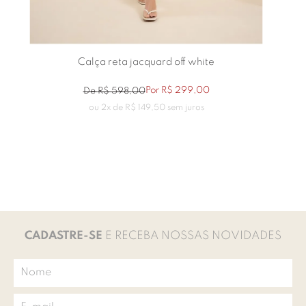
Calça reta jacquard off white
Por
R$
299
,
00
De
R$
598
,
00
ou
2
x de
R$
149
,
50
sem juros
CADASTRE-SE
E RECEBA NOSSAS NOVIDADES