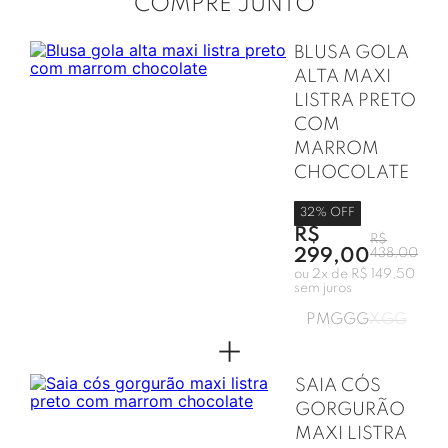
COMPRE JUNTO
BLUSA GOLA
ALTA MAXI
LISTRA PRETO
COM
MARROM
CHOCOLATE
32
% OFF
R$
R$
299,00
438,00
ou
2
x de
R$ 149,50
sem juros
P
M
G
GG
XGG
+
SAIA CÓS
GORGURÃO
MAXI LISTRA