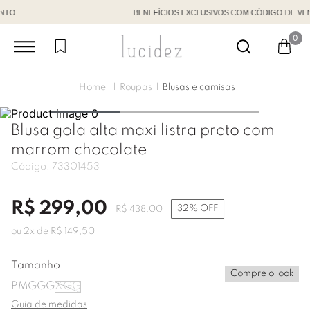
BENEFÍCIOS EXCLUSIVOS COM CÓDIGO DE VENDEDORA
0
Roupas
Blusas e camisas
Blusa gola alta maxi listra preto com
marrom chocolate
Código:
73301453
R$
299
,
00
32%
OFF
R$
438
,
00
ou
2
x de
R$
149
,
50
Tamanho
Compre o look
P
M
G
GG
XGG
Guia de medidas