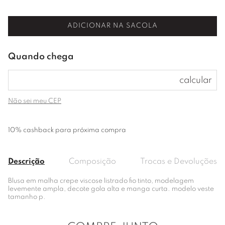
ADICIONAR NA SACOLA
Não sei meu CEP
10% cashback para próxima compra
Descrição
Composição
Trocas e Devoluções
Blusa em malha crepe viscose listrado fio tinto, modelagem
levemente ampla, decote gola alta e manga curta. modelo veste
tamanho p.