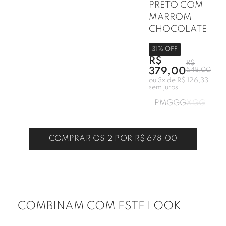
PRETO COM
MARROM
CHOCOLATE
31
% OFF
R$
R$
379,00
548,00
ou
3
x de
R$ 126,33
sem juros
P
M
G
GG
XGG
COMPRAR OS 2 POR
R$ 678,00
COMBINAM COM ESTE LOOK