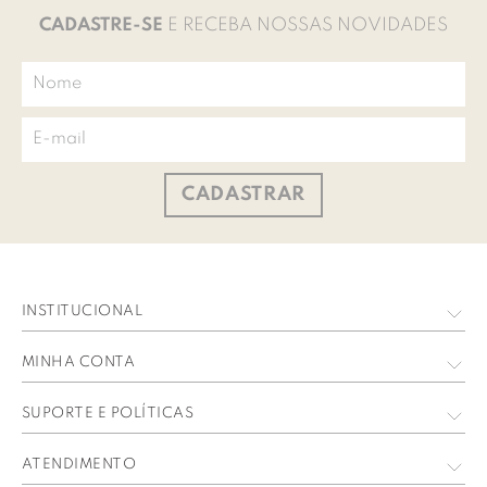
CADASTRE-SE
E RECEBA NOSSAS NOVIDADES
CADASTRAR
INSTITUCIONAL
Quem Somos
MINHA CONTA
Nossas Lojas
Meus Dados
SUPORTE E POLÍTICAS
Trabalhe Conosco
Meus Pedidos
Política de privacidade
ATENDIMENTO