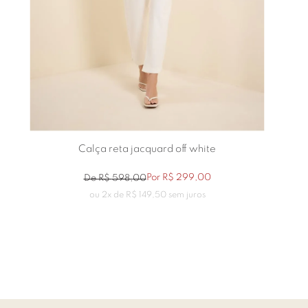
Calça reta jacquard off white
Por
R$
299
,
00
De
R$
598
,
00
ou
2
x de
R$
149
,
50
sem juros