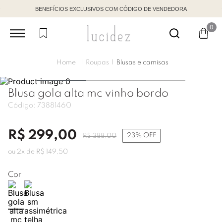
BENEFÍCIOS EXCLUSIVOS COM CÓDIGO DE VENDEDORA
0
Roupas
Blusas e camisas
Blusa gola alta mc vinho bordo
Código:
73881460
R$
299
,
00
23%
OFF
R$
388
,
00
ou
2
x de
R$
149
,
50
Cor