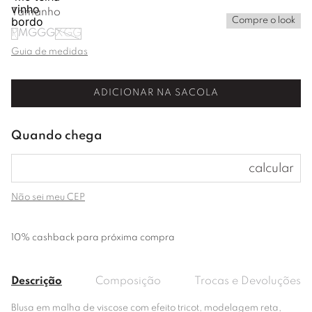
Tamanho
Compre o look
P
M
G
GG
XGG
Guia de medidas
ADICIONAR NA SACOLA
Não sei meu CEP
10% cashback para próxima compra
Descrição
Composição
Trocas e Devoluções
Blusa em malha de viscose com efeito tricot, modelagem reta,