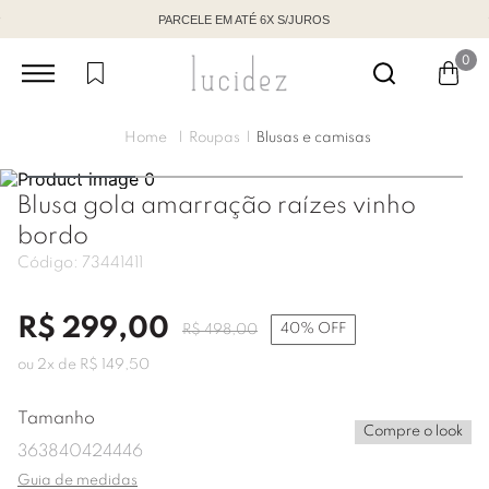
PARCELE EM ATÉ 6X S/JUROS
0
Roupas
Blusas e camisas
Blusa gola amarração raízes vinho
bordo
Código:
73441411
R$
299
,
00
40%
OFF
R$
498
,
00
ou
2
x de
R$
149
,
50
Tamanho
Compre o look
36
38
40
42
44
46
Guia de medidas