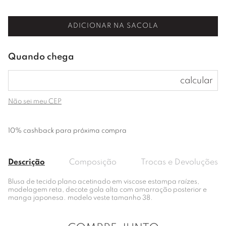
ADICIONAR NA SACOLA
Não sei meu CEP
10% cashback para próxima compra
Descrição
Composição
Trocas e Devoluções
Blusa de tecido plano acetinado em viscose estampa raízes,
modelagem reta, decote gola alta com amarração posterior e
manga japonesa. modelo veste tamanho 38.