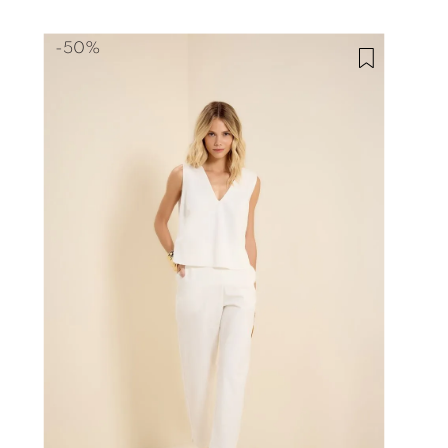
-
50%