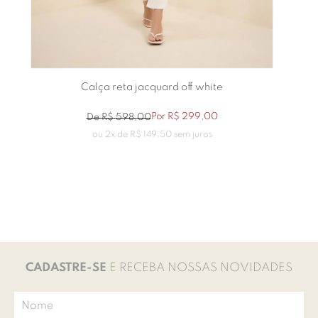
Calça reta jacquard off white
Por
R$
299
,
00
De
R$
598
,
00
ou
2
x de
R$
149
,
50
sem juros
CADASTRE-SE
E RECEBA NOSSAS NOVIDADES