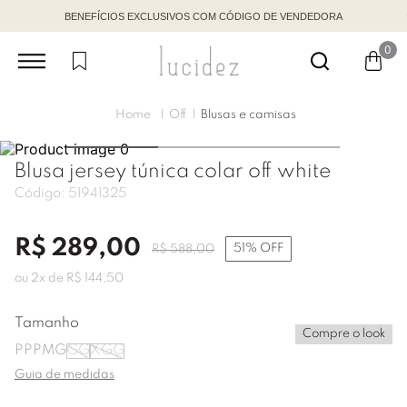
BENEFÍCIOS EXCLUSIVOS COM CÓDIGO DE VENDEDORA
0
Off
Blusas e camisas
Blusa jersey túnica colar off white
Código:
51941325
R$
289
,
00
51%
OFF
R$
588
,
00
ou
2
x de
R$
144
,
50
Tamanho
Compre o look
PP
P
M
G
GG
XGG
Guia de medidas