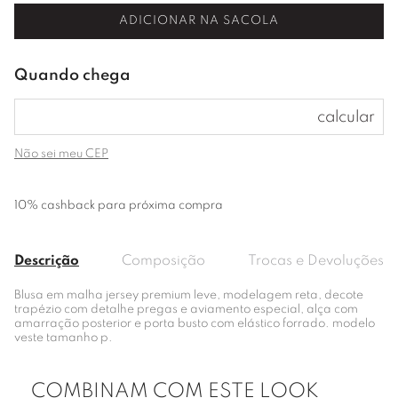
ADICIONAR NA SACOLA
Não sei meu CEP
10% cashback para próxima compra
Descrição
Composição
Trocas e Devoluções
Blusa em malha jersey premium leve, modelagem reta, decote
trapézio com detalhe pregas e aviamento especial, alça com
amarração posterior e porta busto com elástico forrado. modelo
veste tamanho p.
COMBINAM COM ESTE LOOK