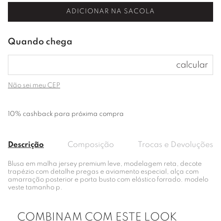
ADICIONAR NA SACOLA
Não sei meu CEP
10% cashback para próxima compra
Descrição
Composição
Trocas e Devoluções
Blusa em malha jersey premium leve, modelagem reta, decote
trapézio com detalhe pregas e aviamento especial, alça com
amarração posterior e porta busto com elástico forrado. modelo
veste tamanho p.
COMBINAM COM ESTE LOOK