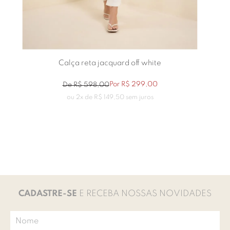
Calça reta jacquard off white
Por
R$
299
,
00
De
R$
598
,
00
ou
2
x de
R$
149
,
50
sem juros
CADASTRE-SE
E RECEBA NOSSAS NOVIDADES