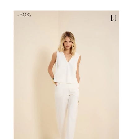
-
50%