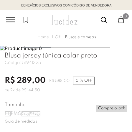
BENEFÍCIOS EXCLUSIVOS COM CÓDIGO DE VENDEDORA
0
Off
Blusas e camisas
Blusa jersey túnica colar preto
Código:
51941325
R$
289
,
00
51%
OFF
R$
588
,
00
ou
2
x de
R$
144
,
50
Tamanho
Compre o look
PP
P
M
G
GG
XGG
Guia de medidas