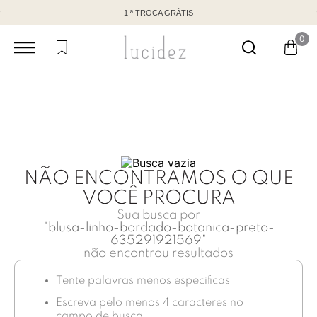
1 ª TROCA GRÁTIS
0
NÃO ENCONTRAMOS O QUE
VOCÊ PROCURA
Sua busca por
"
blusa-linho-bordado-botanica-preto-
635291921569
"
não encontrou resultados
Tente palavras menos especificas
Escreva pelo menos 4 caracteres no
campo de busca