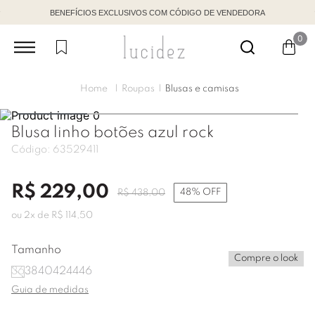
BENEFÍCIOS EXCLUSIVOS COM CÓDIGO DE VENDEDORA
0
Roupas
Blusas e camisas
Blusa linho botões azul rock
Código:
63529411
R$
229
,
00
48%
OFF
R$
438
,
00
ou
2
x de
R$
114
,
50
Tamanho
Compre o look
36
38
40
42
44
46
Guia de medidas