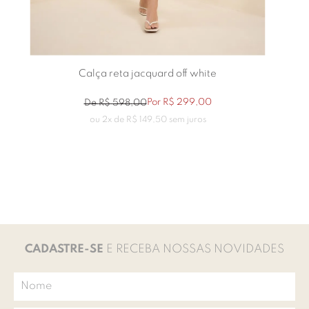
Calça reta jacquard off white
Por
R$
299
,
00
De
R$
598
,
00
ou
2
x de
R$
149
,
50
sem juros
CADASTRE-SE
E RECEBA NOSSAS NOVIDADES