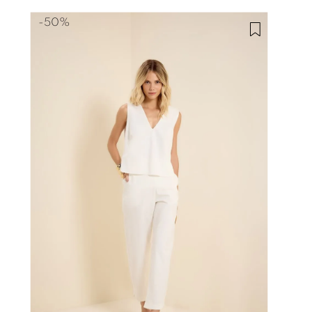
-
50%