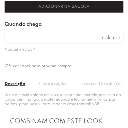
ADICIONAR NA SACOLA
Não sei meu CEP
10% cashback para próxima compra
Descrição
Composição
Trocas e Devoluções
Blusa de tecido plano em viscose com linho, modelagem solta ao
corpo, sem manga, decote redondo e fechamento frontal por
botões. peça possui forro. modelo veste tamanho 38.
COMBINAM COM ESTE LOOK