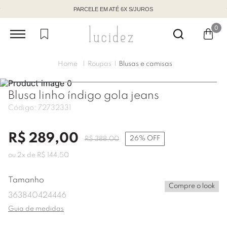
PARCELE EM ATÉ 6X S/JUROS
0
Roupas
Blusas e camisas
Blusa linho índigo gola jeans
Código:
72732331
R$
289
,
00
26%
OFF
R$
388
,
00
ou
2
x de
R$
144
,
50
Tamanho
Compre o look
36
38
40
42
44
46
Guia de medidas