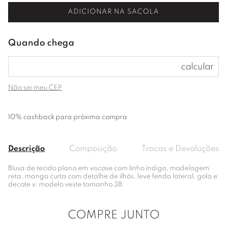
ADICIONAR NA SACOLA
Não sei meu CEP
10% cashback para próxima compra
Descrição
Composição
Trocas e Devoluções
Blusa de tecido plano em viscose com linho índigo, modelagem
reta, manga curta com detalhe de ilhós, leve fenda lateral, gola e
decote v. modelo veste tamanho 38.
COMPRE JUNTO