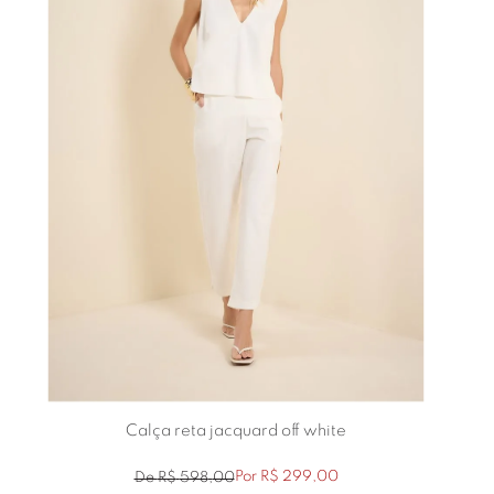
Calça reta jacquard off white
Por
R$
299
,
00
De
R$
598
,
00