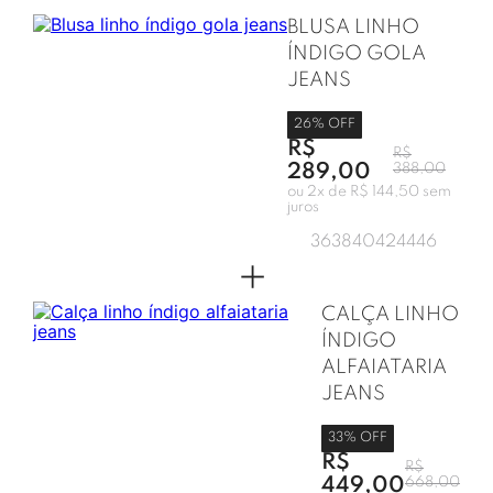
BLUSA LINHO
ÍNDIGO GOLA
JEANS
26
% OFF
R$
R$
289,00
388,00
ou
2
x de
R$ 144,50
sem
juros
36
38
40
42
44
46
+
CALÇA LINHO
ÍNDIGO
ALFAIATARIA
JEANS
33
% OFF
R$
R$
449,00
668,00