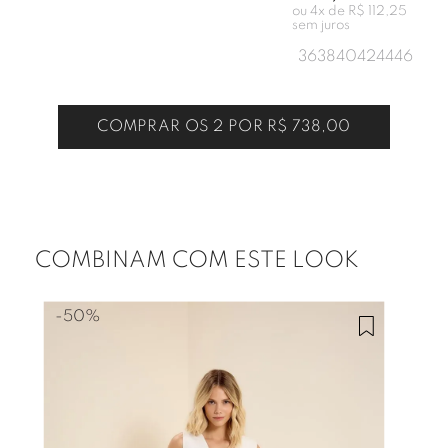
ou
4
x de
R$ 112,25
sem juros
36
38
40
42
44
46
COMPRAR OS 2 POR
R$ 738,00
COMBINAM COM ESTE LOOK
-
50%