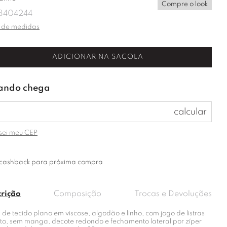
Compre o look
8
40
42
44
 de medidas
ADICIONAR NA SACOLA
sei meu CEP
cashback para próxima compra
crição
Composição
Trocas e Devoluções
 de tecido plano em viscose, algodão e linho, com jogo de listras
tinto, sem manga, decote redondo e fechamento lateral por zíper