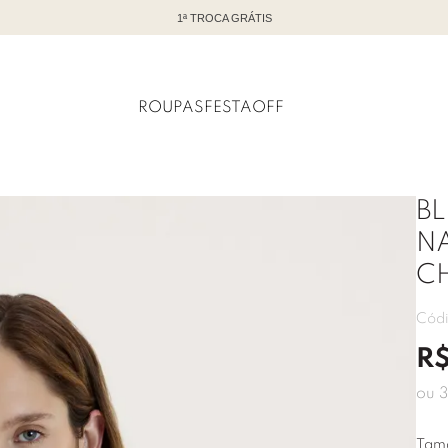
TODO OFF COM ATÉ 60% DE DESCONTO
ROUPAS
FESTA
OFF
BL
N
C
Cód
R
ou
3
Tam