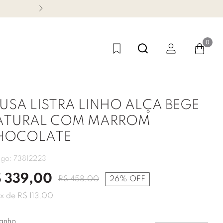
CONHEÇA NOSSA LINHA FES
0
USA LISTRA LINHO ALÇA BEGE
ATURAL COM MARROM
HOCOLATE
igo:
73812223
$
339
,
00
R$
458
,
00
26%
OFF
x de
R$
113
,
00
anho