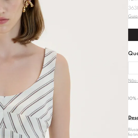
36
3
Guia
Não 
10% 
Des
Blusa
fio 