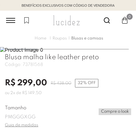
BENEFÍCIOS EXCLUSIVOS COM CÓDIGO DE VENDEDORA
0
Roupas
Blusas e camisas
Blusa malha like leather preto
Código:
73781568
R$
299
,
00
32%
OFF
R$
438
,
00
ou
2
x de
R$
149
,
50
Tamanho
Compre o look
P
M
G
GG
XGG
Guia de medidas