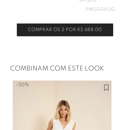
sem juros
P
M
G
GG
XGG
COMPRAR OS 2 POR
R$ 688,00
COMBINAM COM ESTE LOOK
-
50%