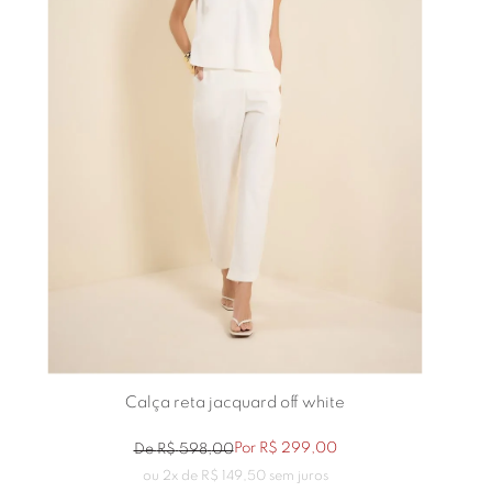
Calça reta jacquard off white
Por
R$
299
,
00
De
R$
598
,
00
ou
2
x de
R$
149
,
50
sem juros