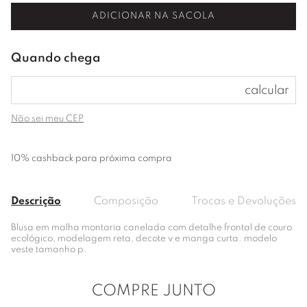
ADICIONAR NA SACOLA
Não sei meu CEP
10% cashback para próxima compra
Descrição
Composição
Trocas e Devoluções
Blusa em malha montaria canelada com detalhe frontal de couro
ecológico, modelagem reta, decote v e manga curta. modelo
veste tamanho p.
COMPRE JUNTO