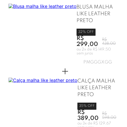
BLUSA MALHA
LIKE LEATHER
PRETO
32
% OFF
R$
R$
299,00
438,00
ou
2
x de
R$ 149,50
sem juros
P
M
G
GG
XGG
+
CALÇA MALHA
LIKE LEATHER
PRETO
35
% OFF
R$
R$
389,00
598,00
ou
3
x de
R$ 129,67