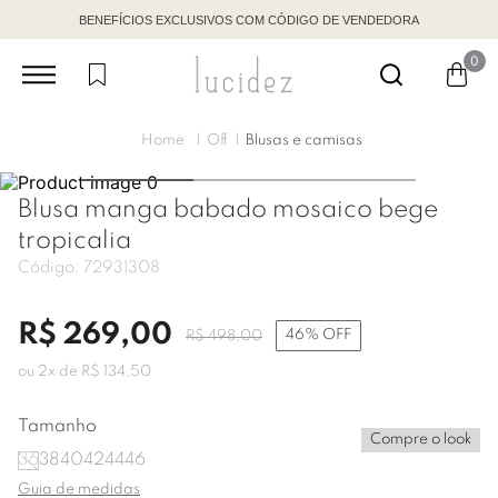
BENEFÍCIOS EXCLUSIVOS COM CÓDIGO DE VENDEDORA
0
Off
Blusas e camisas
Blusa manga babado mosaico bege
tropicalia
Código:
72931308
R$
269
,
00
46%
OFF
R$
498
,
00
ou
2
x de
R$
134
,
50
Tamanho
Compre o look
36
38
40
42
44
46
Guia de medidas