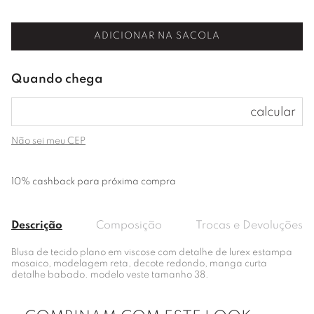
ADICIONAR NA SACOLA
Não sei meu CEP
10% cashback para próxima compra
Descrição
Composição
Trocas e Devoluções
Blusa de tecido plano em viscose com detalhe de lurex estampa
mosaico, modelagem reta, decote redondo, manga curta
detalhe babado. modelo veste tamanho 38.