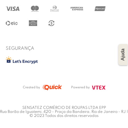
@lucidez
Termos de uso
Regulamento das promoções
Trocas e Devoluções
Procon RJ
SEGURANÇA
Ajuda
Created by
Powered by
SENSATEZ COMÉRCIO DE ROUPAS LTDA EPP
Rua Barão de Iguatemi, 420 - Praça da Bandeira, Rio de Janeiro - RJ |
© 2023 Todos dos direitos reservados