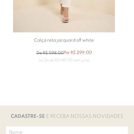
Calça reta jacquard off white
Por
R$
299
,
00
De
R$
598
,
00
ou
2
x de
R$
149
,
50
sem juros
CADASTRE-SE
E RECEBA NOSSAS NOVIDADES