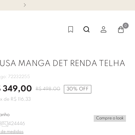
CONHEÇA NOSSA LINHA FES
0
LUSA MANGA DET RENDA TELHA
igo:
72232255
$
349
,
00
R$
498
,
00
30%
OFF
x de
R$
116
,
33
anho
Compre o look
8
40
42
44
46
 de medidas