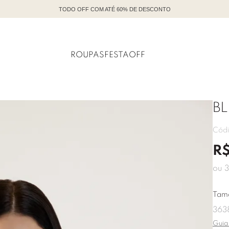
TODO OFF COM ATÉ 60% DE DESCONTO
ROUPAS
FESTA
OFF
B
Cód
R
ou
3
Tam
36
3
Guia