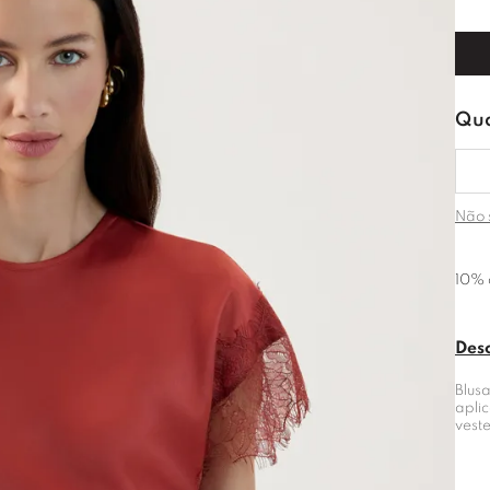
Não 
10% 
Des
Blus
apli
vest