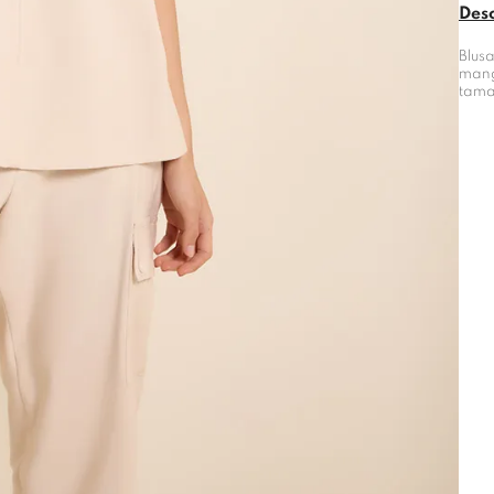
Des
Blus
mang
tama