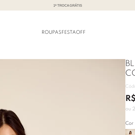
TODO OFF COM ATÉ 60% DE DESCONTO
ROUPAS
FESTA
OFF
BL
C
Cód
R
ou
Cor