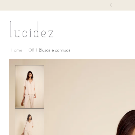
1ª TROCA GRÁTIS
Off
Blusas e camisas