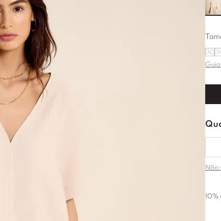
Tam
36
3
Guia
Não 
10% 