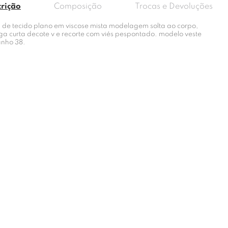
crição
Composição
Trocas e Devoluções
a de tecido plano em viscose mista modelagem solta ao corpo,
a curta decote v e recorte com viés pespontado. modelo veste
nho 38.