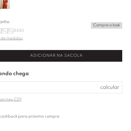
anho
Compre o look
8
40
42
44
46
 de medidas
ADICIONAR NA SACOLA
sei meu CEP
cashback para próxima compra