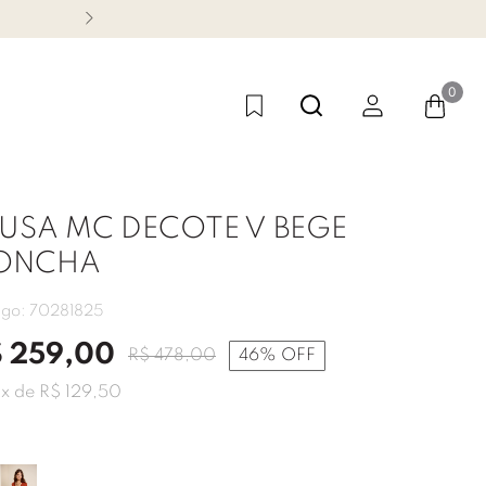
CONHEÇA NOSSA LINHA FES
0
USA MC DECOTE V BEGE
ONCHA
igo:
70281825
$
259
,
00
R$
478
,
00
46%
OFF
2
x de
R$
129
,
50