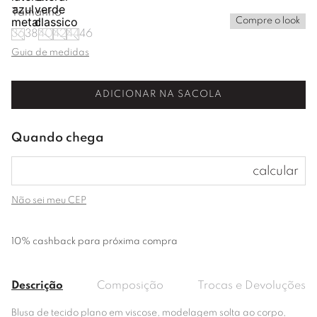
Tamanho
Compre o look
36
38
40
42
44
46
Guia de medidas
ADICIONAR NA SACOLA
Não sei meu CEP
10% cashback para próxima compra
Descrição
Composição
Trocas e Devoluções
Blusa de tecido plano em viscose, modelagem solta ao corpo,