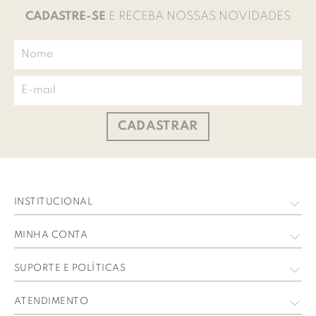
CADASTRE-SE
E RECEBA NOSSAS NOVIDADES
CADASTRAR
INSTITUCIONAL
Quem Somos
MINHA CONTA
Nossas Lojas
Meus Dados
SUPORTE E POLÍTICAS
Trabalhe Conosco
Meus Pedidos
Política de privacidade
ATENDIMENTO