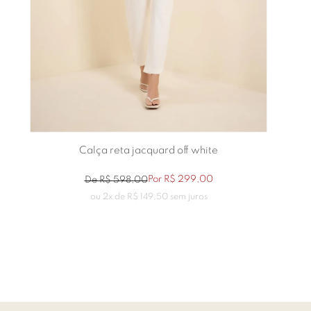
Calça reta jacquard off white
Por
R$
299
,
00
De
R$
598
,
00
ou
2
x de
R$
149
,
50
sem juros