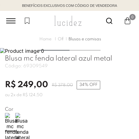
BENEFÍCIOS EXCLUSIVOS COM CÓDIGO DE VENDEDORA
0
Off
Blusas e camisas
Blusa mc fenda lateral azul metal
Código:
69309549
R$
249
,
00
34%
OFF
R$
378
,
00
ou
2
x de
R$
124
,
50
Cor