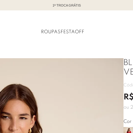
TODO OFF COM ATÉ 60% DE DESCONTO
ROUPAS
FESTA
OFF
BL
V
Cód
R
ou
Cor