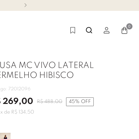
CONHEÇA NOSSA LINHA FES
0
USA MC VIVO LATERAL
ERMELHO HIBISCO
igo:
72012096
$
269
,
00
R$
488
,
00
45%
OFF
2
x de
R$
134
,
50