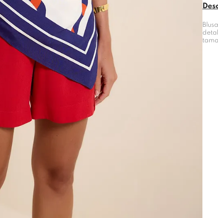
Des
Blus
deta
tama