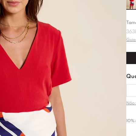
Tam
36
3
Guia
Não 
10% 