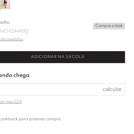
anho
Compre o look
8
40
42
44
46
U
 de medidas
ADICIONAR NA SACOLA
sei meu CEP
cashback para próxima compra