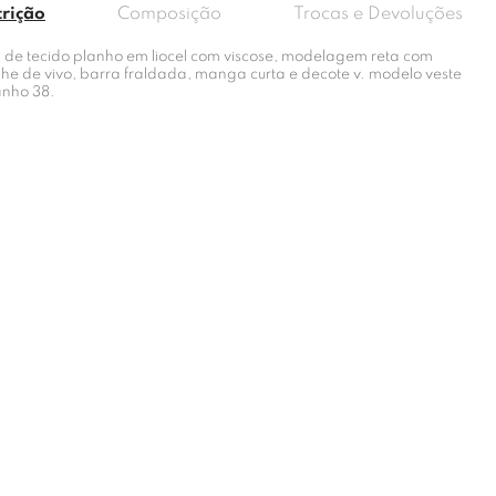
crição
Composição
Trocas e Devoluções
a de tecido planho em liocel com viscose, modelagem reta com
lhe de vivo, barra fraldada, manga curta e decote v. modelo veste
nho 38.