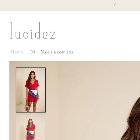
1ª TROCA GRÁTIS
Off
Blusas e camisas