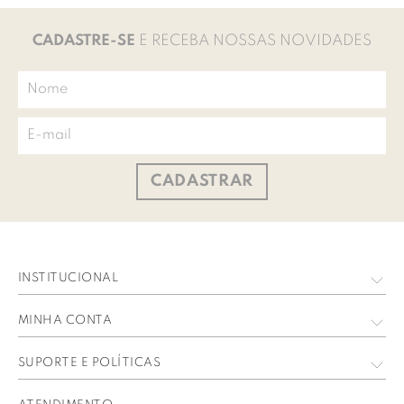
CADASTRE-SE
E RECEBA NOSSAS NOVIDADES
CADASTRAR
INSTITUCIONAL
Quem Somos
MINHA CONTA
Nossas Lojas
Meus Dados
SUPORTE E POLÍTICAS
Trabalhe Conosco
Meus Pedidos