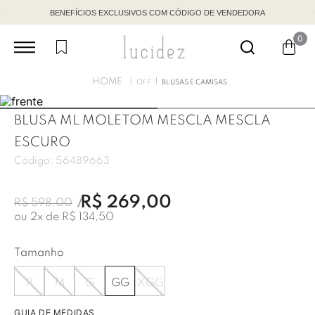
BENEFÍCIOS EXCLUSIVOS COM CÓDIGO DE VENDEDORA
0
OFF
BLUSAS E CAMISAS
BLUSA ML MOLETOM MESCLA MESCLA
ESCURO
Código:
56489663
R$
269
,
00
R$
598
,
00
ou
2
x de
R$
134
,
50
Tamanho
P
M
G
GG
XGG
GUIA DE MEDIDAS