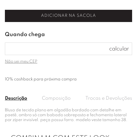
ADICIONAR NA SACOLA
Não sei meu CEP
10% cashback para próxima compra
Descrição
Composição
Trocas e Devoluções
Blusa de tecido plano em algodão bordado com detalhe em
paetê, ombro só com babado sobreposto e fechamento lateral
por zíper invisível. peça possui forro. modelo veste tamanho 38.