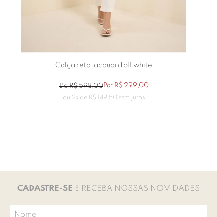
Calça reta jacquard off white
Por
R$
299
,
00
De
R$
598
,
00
ou
2
x de
R$
149
,
50
sem juros
CADASTRE-SE
E RECEBA NOSSAS NOVIDADES