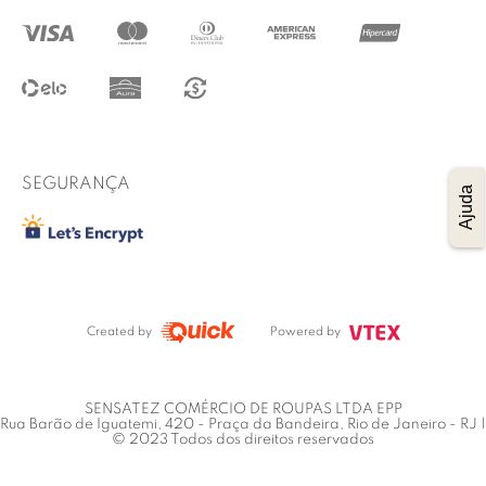
@lucidez
Termos de uso
Regulamento das promoções
Trocas e Devoluções
Procon RJ
SEGURANÇA
Ajuda
Created by
Powered by
SENSATEZ COMÉRCIO DE ROUPAS LTDA EPP
Rua Barão de Iguatemi, 420 - Praça da Bandeira, Rio de Janeiro - RJ |
© 2023 Todos dos direitos reservados