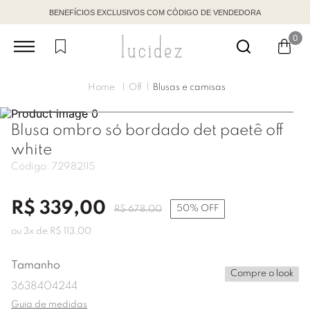
BENEFÍCIOS EXCLUSIVOS COM CÓDIGO DE VENDEDORA
0
Off
Blusas e camisas
Blusa ombro só bordado det paetê off
white
Código:
72982115
R$
339
,
00
50%
OFF
R$
678
,
00
ou
3
x de
R$
113
,
00
Tamanho
Compre o look
36
38
40
42
44
Guia de medidas